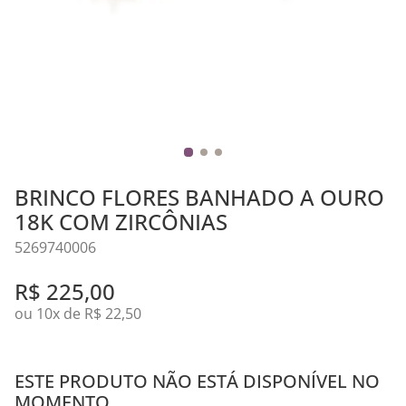
BRINCO FLORES BANHADO A OURO
18K COM ZIRCÔNIAS
5269740006
R$
225
,
00
ou
10
x de
R$
22
,
50
Banho: