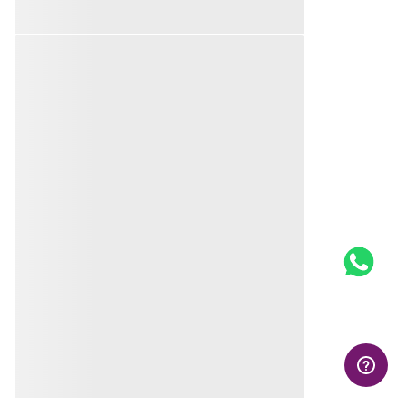
QUEM VIU, VIU TAMBÉM
BRINCO CORAÇÃO
Brincos JOIA BANHADA
BANHADO A OURO 18K
OURO 18K
COM ZIRCÔNIAS
R$
176
,
00
R$
412
,
00
Produto
Produto
Indisponível
Indisponível
Avise-me quando retornar ao
Avise-me quando retornar ao
estoque
estoque
Avise-me
Avise-me
AVALIAÇÕES
Mais recentes
Todos