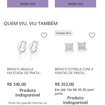
Avise-me
Avise-me
QUEM VIU, VIU TAMBÉM
Coleção Elos
BRINCO ARGOLA
BRINCO ESTRELA COM 4
FACETADA DE PRATA
PONTAS DE PRATA
MACIÇA 925
MACIÇA 925 COM
ZIRCÔNIAS
R$
345
,
00
R$
353
,
00
Produto
Em até
10
x
R$
35
,
30
sem
juros
Indisponível
Produto
Indisponível
Avise-me quando retornar ao