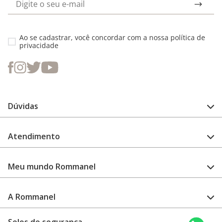
Ao se cadastrar, você concordar com a nossa
política de
privacidade
Dúvidas
FAQ
Atendimento
Guia de medidas
Cuidado com a peça
Fale Conosco
Como configurar meu relógio
Meu mundo Rommanel
Encontre uma loja
Garantia
Academia Rommanel
A Rommanel
Revenda Rommanel
Quem somos