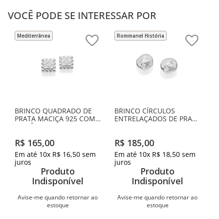
VOCÊ PODE SE INTERESSAR POR
Mediterrânea
Rommanel História
BRINCO QUADRADO DE
BRINCO CÍRCULOS
PRATA MACIÇA 925 COM
ENTRELAÇADOS DE PRATA
ZIRCÔNIAS
MACIÇA 925
R$
165
,
00
R$
185
,
00
Em até
10
x
R$
16
,
50
sem
Em até
10
x
R$
18
,
50
sem
juros
juros
Produto
Produto
Indisponível
Indisponível
Avise-me quando retornar ao
Avise-me quando retornar ao
estoque
estoque