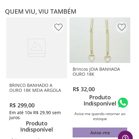
QUEM VIU, VIU TAMBÉM
Brincos JOIA BANHADA
OURO 18K
BRINCO BANHADO A
R$
32
,
00
OURO 18K MEIA ARGOLA
Produto
Indisponível
R$
299
,
00
Em até
10
x
R$
29
,
90
sem
Avise-me quando retornar ao
juros
estoque
Produto
Indisponível
Avise-me