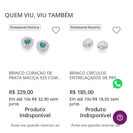
QUEM VIU, VIU TAMBÉM
Rommanel História
Rommanel História
BRINCO CORAÇÃO DE
BRINCO CÍRCULOS
PRATA MACIÇA 925 COM
ENTRELAÇADOS DE PRATA
ZIRCÔNIAS
MACIÇA 925
R$
329
,
00
R$
185
,
00
Em até
10
x
R$
32
,
90
sem
Em até
10
x
R$
18
,
50
sem
juros
juros
Produto
Produto
Indisponível
Indisponível
Avise-me quando retornar ao
Avise-me quando retornar ao
estoque
estoque