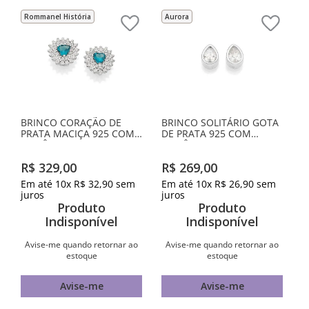
Rommanel História
Aurora
BRINCO CORAÇÃO DE
BRINCO SOLITÁRIO GOTA
PRATA MACIÇA 925 COM
DE PRATA 925 COM
ZIRCÔNIAS
ZIRCÔNIAS
R$
329
,
00
R$
269
,
00
Em até
10
x
R$
32
,
90
sem
Em até
10
x
R$
26
,
90
sem
juros
juros
Produto
Produto
Indisponível
Indisponível
Avise-me quando retornar ao
Avise-me quando retornar ao
estoque
estoque
Avise-me
Avise-me