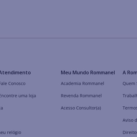
Atendimento
Meu Mundo Rommanel
A Ro
Fale Conosco
Academia Rommanel
Quem 
Encontre uma loja
Revenda Rommanel
Trabal
ça
Acesso Consultor(a)
Termos
Aviso 
eu relógio
Direito