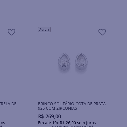
Aurora
TRELA DE
BRINCO SOLITÁRIO GOTA DE PRATA
925 COM ZIRCÔNIAS
R$
269
,
00
ros
Em até
10
x
R$
26
,
90
sem juros