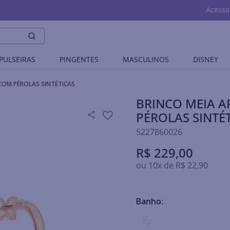
Acesso
PULSEIRAS
PINGENTES
MASCULINOS
DISNEY
COM PÉROLAS SINTÉTICAS
BRINCO MEIA 
PÉROLAS SINTÉ
5227860026
R$
229
,
00
ou
10
x de
R$
22
,
90
Banho: