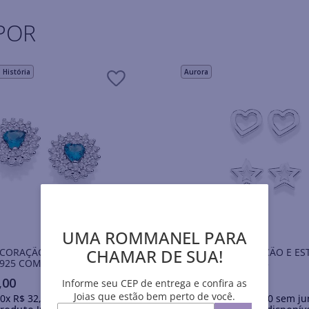
POR
História
Aurora
UMA ROMMANEL PARA
CHAMAR DE SUA!
 CORAÇÃO DE PRATA
KIT BRINCO CORAÇÃO E ES
925 COM ZIRCÔNIAS
PRATA MACIÇA 925
,
00
R$
299
,
00
Informe seu CEP de entrega e confira as
Joias que estão bem perto de você.
0
x
R$
32
,
90
sem juros
Em até
10
x
R$
29
,
90
sem ju