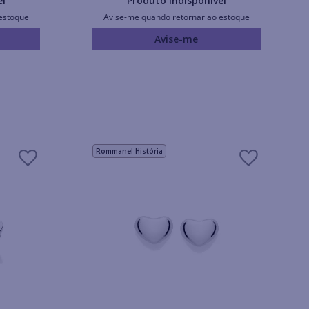
el
Produto Indisponível
estoque
Avise-me quando retornar ao estoque
Avise-me
Rommanel História