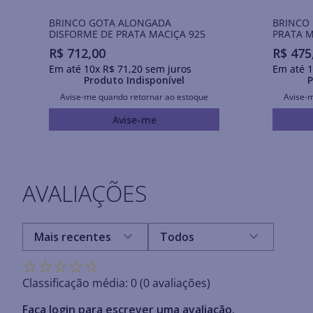
BRINCO GOTA ALONGADA
BRINCO
DISFORME DE PRATA MACIÇA 925
PRATA M
R$
712
,
00
R$
475
Em até
10
x
R$
71
,
20
sem juros
Em até
1
Produto Indisponível
P
Avise-me quando retornar ao estoque
Avise-
Avise-me
AVALIAÇÕES
Mais recentes
Todos
☆
☆
☆
☆
☆
Classificação média: 0
(0 avaliações)
Faça login para escrever uma avaliação.