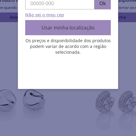
roduto Indisponível
Produto Indisponív
Ok
me quando retornar ao estoque
Avise-me quando retornar ao 
Não sei o meu cep
Avise-me
Avise-me
Usar minha localização
Os preços e disponibilidade dos produtos
podem variar de acordo com a região
selecionada.
Rommanel História