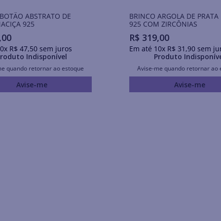
 BOTÃO ABSTRATO DE
BRINCO ARGOLA DE PRATA
ACIÇA 925
925 COM ZIRCÔNIAS
,
00
R$
319
,
00
0
x
R$
47
,
50
sem juros
Em até
10
x
R$
31
,
90
sem ju
roduto Indisponível
Produto Indisponív
me quando retornar ao estoque
Avise-me quando retornar ao 
Avise-me
Avise-me