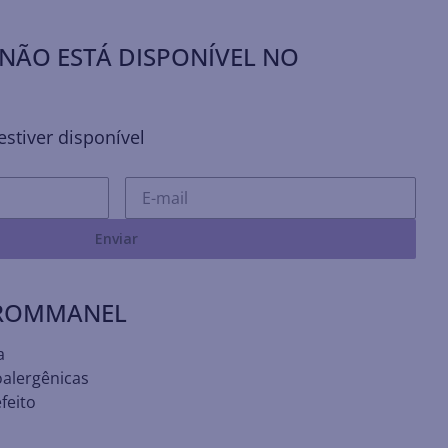
NÃO ESTÁ DISPONÍVEL NO
stiver disponível
Enviar
 ROMMANEL
a
oalergênicas
feito