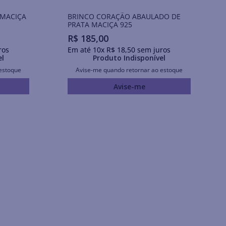
 MACIÇA
BRINCO CORAÇÃO ABAULADO DE
PRATA MACIÇA 925
R$
185
,
00
ros
Em até
10
x
R$
18
,
50
sem juros
el
Produto Indisponível
estoque
Avise-me quando retornar ao estoque
Avise-me