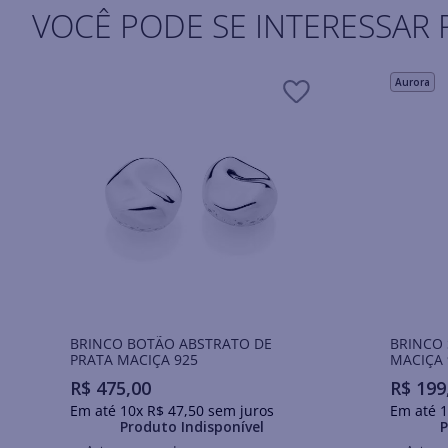
VOCÊ PODE SE INTERESSAR 
Aurora
BRINCO BOTÃO ABSTRATO DE
BRINCO 
PRATA MACIÇA 925
MACIÇA 
R$
475
,
00
R$
199
Em até
10
x
R$
47
,
50
sem juros
Em até
1
Produto Indisponível
P