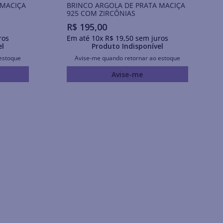
 MACIÇA
BRINCO ARGOLA DE PRATA MACIÇA
925 COM ZIRCÔNIAS
R$
195
,
00
ros
Em até
10
x
R$
19
,
50
sem juros
el
Produto Indisponível
estoque
Avise-me quando retornar ao estoque
Avise-me