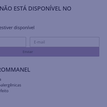
NÃO ESTÁ DISPONÍVEL NO
stiver disponível
Enviar
 ROMMANEL
a
oalergênicas
feito