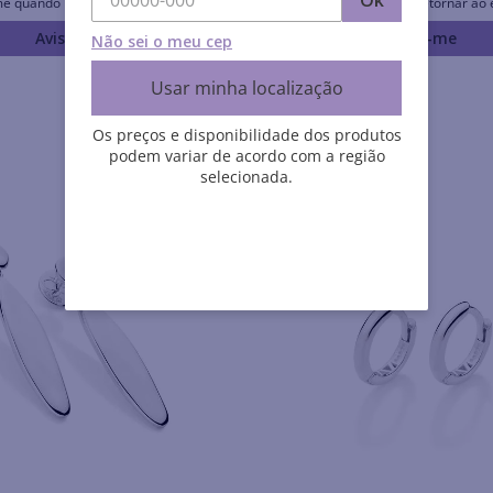
Ok
me quando retornar ao estoque
Avise-me quando retornar ao 
Avise-me
Avise-me
Não sei o meu cep
Usar minha localização
Os preços e disponibilidade dos produtos
podem variar de acordo com a região
selecionada.
Rommanel História