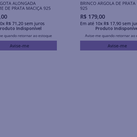
 GOTA ALONGADA
BRINCO ARGOLA DE PRATA
E DE PRATA MACIÇA 925
925
,
00
R$
179
,
00
0
x
R$
71
,
20
sem juros
Em até
10
x
R$
17
,
90
sem ju
roduto Indisponível
Produto Indisponív
me quando retornar ao estoque
Avise-me quando retornar ao 
Avise-me
Avise-me