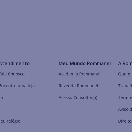
Atendimento
Meu Mundo Rommanel
A Ro
Fale Conosco
Academia Rommanel
Quem 
Encontre uma loja
Revenda Rommanel
Trabal
ça
Acesso Consultor(a)
Termos
Aviso 
eu relógio
Direito