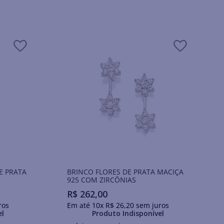
E PRATA
BRINCO FLORES DE PRATA MACIÇA
925 COM ZIRCÔNIAS
R$
262
,
00
ros
Em até
10
x
R$
26
,
20
sem juros
el
Produto Indisponível