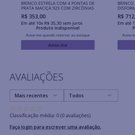
BRINCO ESTRELA COM 4 PONTAS DE
BRINCO
PRATA MACIÇA 925 COM ZIRCÔNIAS
DISFORM
R$
353
,
00
R$
712
Em até
10
x
R$
35
,
30
sem juros
Em até
1
Produto Indisponível
P
Avise-me quando retornar ao estoque
Avise-
Avise-me
AVALIAÇÕES
Mais recentes
Todos
☆
☆
☆
☆
☆
Classificação média: 0
(0 avaliações)
Faça login para escrever uma avaliação.