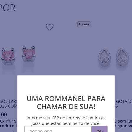
POR
Aurora
UMA ROMMANEL PARA
SOLITÁRIO DE PRATA
BRINCO SOLITÁRIO GOTA D
CHAMAR DE SUA!
925 COM ZIRCÔNIAS
925 COM ZIRCÔNIAS
,
00
R$
269
,
00
Informe seu CEP de entrega e confira as
0
x
R$
19
,
90
sem juros
Em até
10
x
R$
26
,
90
sem ju
Joias que estão bem perto de você.
roduto Indisponível
Produto Indisponív