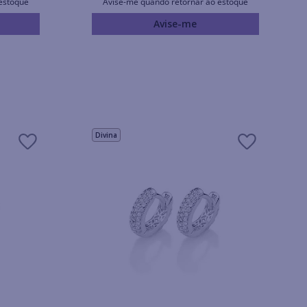
estoque
Avise-me quando retornar ao estoque
Avise-me
Divina