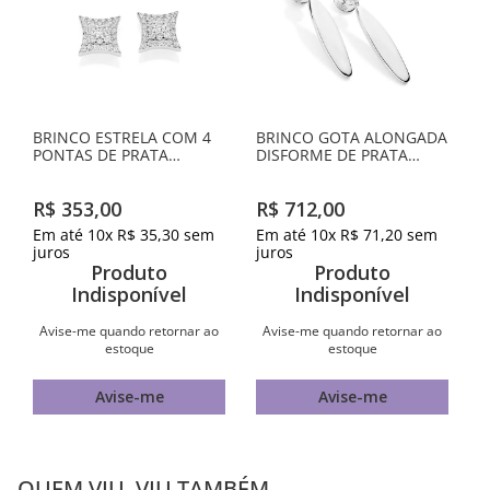
BRINCO ESTRELA COM 4
BRINCO GOTA ALONGADA
PONTAS DE PRATA
DISFORME DE PRATA
MACIÇA 925 COM
MACIÇA 925
ZIRCÔNIAS
R$
353
,
00
R$
712
,
00
Em até
10
x
R$
35
,
30
sem
Em até
10
x
R$
71
,
20
sem
juros
juros
Produto
Produto
Indisponível
Indisponível
Avise-me quando retornar ao
Avise-me quando retornar ao
estoque
estoque
Avise-me
Avise-me
QUEM VIU, VIU TAMBÉM