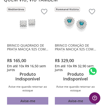
Mediterrânea
Rommanel História
BRINCO QUADRADO DE
BRINCO CORAÇÃO DE
PRATA MACIÇA 925 COM
PRATA MACIÇA 925 COM
ZIRCÔNIAS
ZIRCÔNIAS
R$
165
,
00
R$
329
,
00
Em até
10
x
R$
16
,
50
sem
Em até
10
x
R$
32
,
90
sem
juros
juros
Produto
Produto
Indisponível
Indisponível
Avise-me quando retornar ao
Avise-me quando retornar ao
estoque
estoque
Avise-me
Avise-me