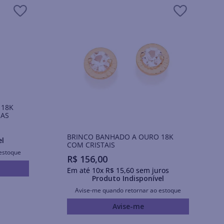
 18K
IAS
BRINCO BANHADO A OURO 18K
el
COM CRISTAIS
estoque
R$
156
,
00
Em até
10
x
R$
15
,
60
sem juros
Produto Indisponível
Avise-me quando retornar ao estoque
Avise-me