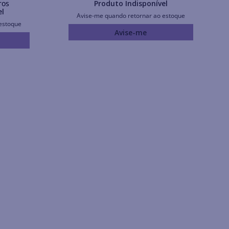
ros
Produto Indisponível
el
Avise-me quando retornar ao estoque
estoque
Avise-me