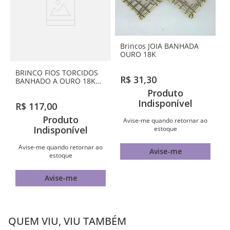
Brincos JOIA BANHADA
OURO 18K
BRINCO FIOS TORCIDOS
R$
31
,
30
BANHADO A OURO 18K
COM CRISTAIS E
Produto
APLICAÇÃO DE RHODIUM
Indisponível
R$
117
,
00
Produto
Avise-me quando retornar ao
Indisponível
estoque
Avise-me quando retornar ao
Avise-me
estoque
Avise-me
QUEM VIU, VIU TAMBÉM