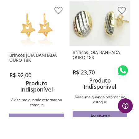
Brincos JOIA BANHADA
Brincos JOIA BANHADA
OURO 18K
OURO 18K
R$
23
,
70
R$
92
,
00
Produto
Produto
Indisponível
Indisponível
Avise-me quando retornar ao
Avise-me quando retornar ao
estoque
estoque
Avise-me
Avise-me
1
º
aliança