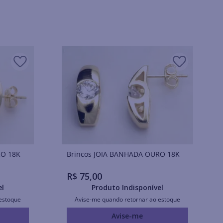
URO 18K
Brincos JOIA BANHADA OURO 18K
R$
75
,
00
el
Produto Indisponível
estoque
Avise-me quando retornar ao estoque
Avise-me