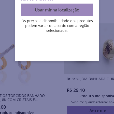
Usar minha localização
Os preços e disponibilidade dos produtos
podem variar de acordo com a região
selecionada.
Brincos JOIA BANHADA O
R$
29
,
10
 FIOS TORCIDOS BANHADO
Produto Indisponív
18K COM CRISTAIS E
Avise-me quando retornar ao 
ÇÃO DE RHODIUM
,
00
Avise-me
roduto Indisponível