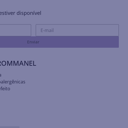
stiver disponível
Enviar
 ROMMANEL
a
oalergênicas
feito