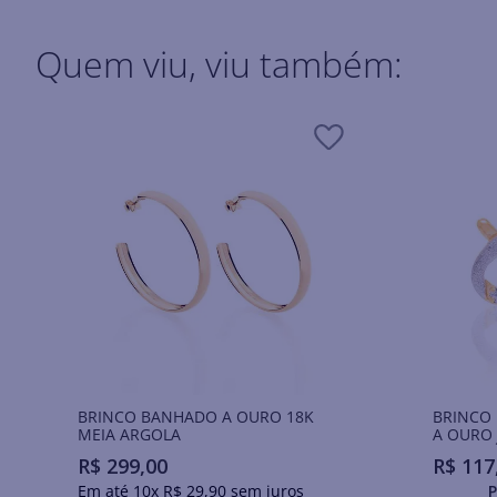
Quem viu, viu também:
BRINCO BANHADO A OURO 18K
BRINCO
MEIA ARGOLA
A OURO 
APLICA
R$
299
,
00
R$
117
Em até
10
x
R$
29
,
90
sem juros
P