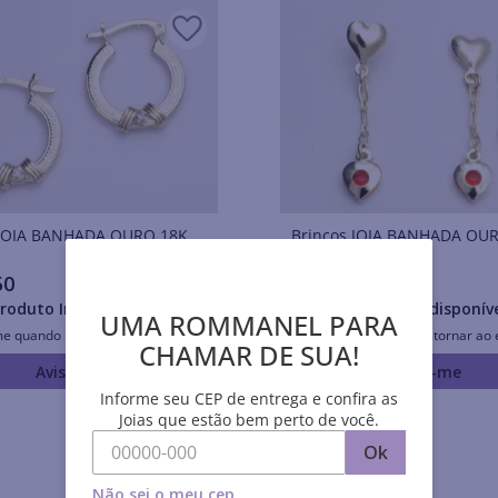
Brincos JOIA BANHADA OURO 18K
Brincos JOIA BANHADA O
50
R$
24
,
60
roduto Indisponível
Produto Indisponív
UMA ROMMANEL PARA
me quando retornar ao estoque
Avise-me quando retornar ao 
CHAMAR DE SUA!
Avise-me
Avise-me
Informe seu CEP de entrega e confira as
Joias que estão bem perto de você.
Ok
Não sei o meu cep