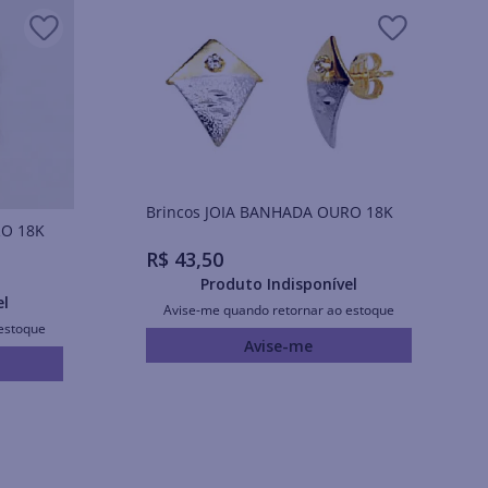
Brincos JOIA BANHADA OURO 18K
URO 18K
R$
43
,
50
Produto Indisponível
el
Avise-me quando retornar ao estoque
estoque
Avise-me