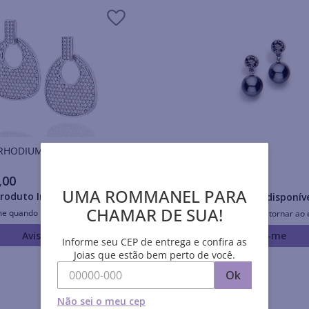
Brincos RHODIUM
Brincos RHODIUM
,
00
R$
132
,
00
UMA ROMMANEL PARA
roduto Indisponível
Produto Indisponív
CHAMAR DE SUA!
me quando retornar ao estoque
Avise-me quando retornar ao 
Avise-me
Avise-me
Informe seu CEP de entrega e confira as
Joias que estão bem perto de você.
Ok
Não sei o meu cep