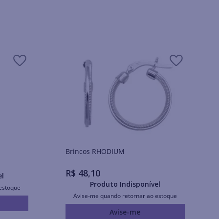
Brincos RHODIUM
R$
48
,
10
el
Produto Indisponível
estoque
Avise-me quando retornar ao estoque
Avise-me