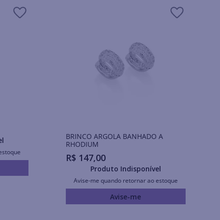
BRINCO ARGOLA BANHADO A
el
RHODIUM
estoque
R$
147
,
00
Produto Indisponível
Avise-me quando retornar ao estoque
Avise-me