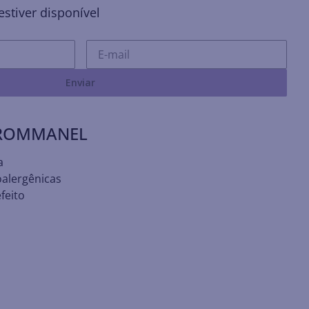
stiver disponível
Enviar
 ROMMANEL
a
oalergênicas
feito