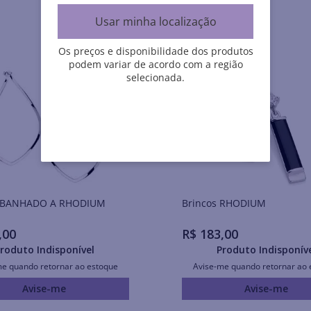
Usar minha localização
Os preços e disponibilidade dos produtos
podem variar de acordo com a região
selecionada.
 BANHADO A RHODIUM
Brincos RHODIUM
,
00
R$
183
,
00
roduto Indisponível
Produto Indisponív
me quando retornar ao estoque
Avise-me quando retornar ao 
Avise-me
Avise-me