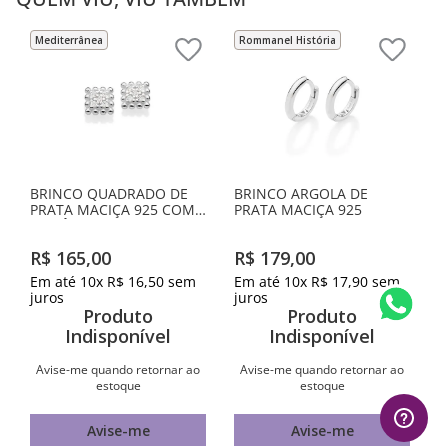
Mediterrânea
Rommanel História
BRINCO QUADRADO DE
BRINCO ARGOLA DE
PRATA MACIÇA 925 COM
PRATA MACIÇA 925
ZIRCÔNIAS
R$
165
,
00
R$
179
,
00
Em até
10
x
R$
16
,
50
sem
Em até
10
x
R$
17
,
90
sem
juros
juros
Produto
Produto
Indisponível
Indisponível
Avise-me quando retornar ao
Avise-me quando retornar ao
estoque
estoque
Avise-me
Avise-me