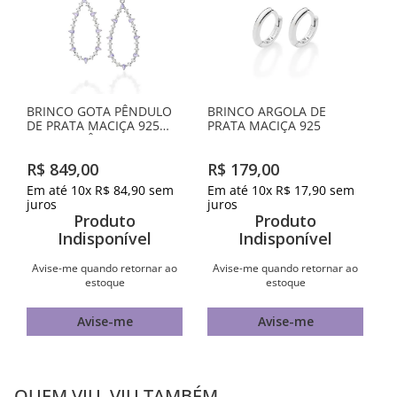
BRINCO GOTA PÊNDULO
BRINCO ARGOLA DE
DE PRATA MACIÇA 925
PRATA MACIÇA 925
COM ZIRCÔNIAS
R$
849
,
00
R$
179
,
00
Em até
10
x
R$
84
,
90
sem
Em até
10
x
R$
17
,
90
sem
juros
juros
Produto
Produto
Indisponível
Indisponível
Avise-me quando retornar ao
Avise-me quando retornar ao
estoque
estoque
Avise-me
Avise-me
QUEM VIU, VIU TAMBÉM