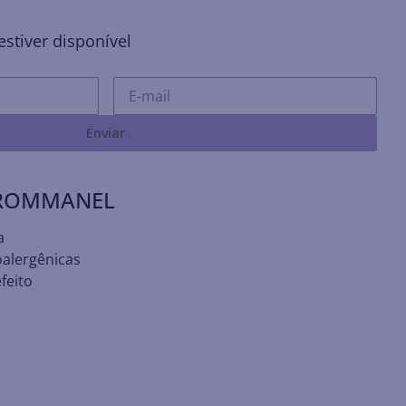
stiver disponível
Enviar
 ROMMANEL
a
oalergênicas
feito