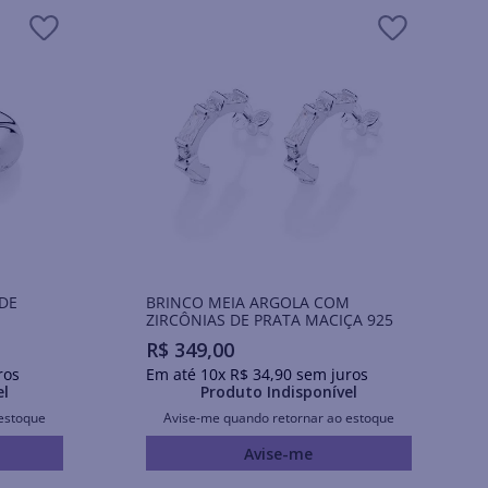
DE
BRINCO MEIA ARGOLA COM
ZIRCÔNIAS DE PRATA MACIÇA 925
R$
349
,
00
ros
Em até
10
x
R$
34
,
90
sem juros
el
Produto Indisponível
estoque
Avise-me quando retornar ao estoque
Avise-me