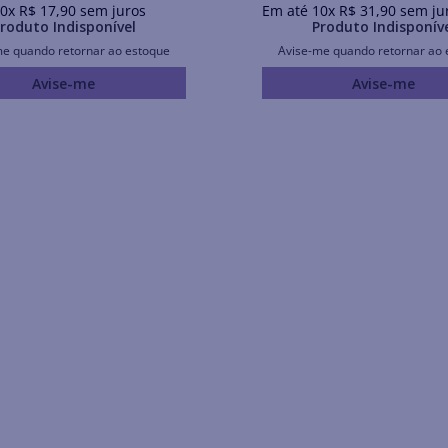
0
x
R$
17
,
90
sem juros
Em até
10
x
R$
31
,
90
sem ju
roduto Indisponível
Produto Indisponív
me quando retornar ao estoque
Avise-me quando retornar ao 
Avise-me
Avise-me