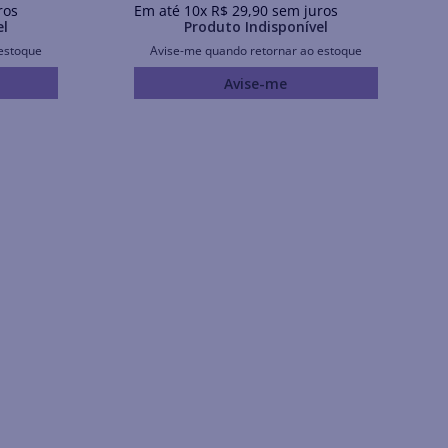
ros
Em até
10
x
R$
29
,
90
sem juros
el
Produto Indisponível
estoque
Avise-me quando retornar ao estoque
Avise-me