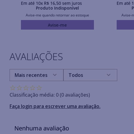
Em até
10
x
R$
16
,
50
sem juros
Em até
1
Produto Indisponível
P
Avise-me quando retornar ao estoque
Avise-
Avise-me
AVALIAÇÕES
Mais recentes
Todos
☆
☆
☆
☆
☆
Classificação média: 0
(0 avaliações)
Faça login para escrever uma avaliação.
Nenhuma avaliação