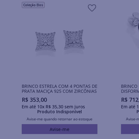
Coleção Elos
BRINCO ESTRELA COM 4 PONTAS DE
BRINCO
PRATA MACIÇA 925 COM ZIRCÔNIAS
DISFORM
R$
353
,
00
R$
712
Em até
10
x
R$
35
,
30
sem juros
Em até
1
Produto Indisponível
P
Avise-me quando retornar ao estoque
Avise-
Avise-me