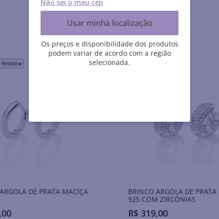
Não sei o meu cep
Usar minha localização
Os preços e disponibilidade dos produtos
podem variar de acordo com a região
selecionada.
História
Rommanel História
ARGOLA DE PRATA MACIÇA
BRINCO ARGOLA DE PRATA
925 COM ZIRCÔNIAS
,
00
R$
319
,
00