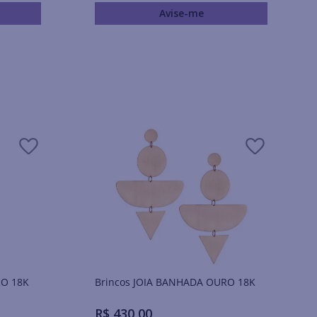
Avise-me
URO 18K
Brincos JOIA BANHADA OURO 18K
R$
430
,
00