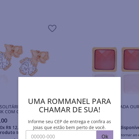
UMA ROMMANEL PARA
SOLITÁRIO BANHADO A
Brincos JOIA BANHADA O
CHAMAR DE SUA!
K COM CRISTAIS
,
00
R$
113
,
00
Informe seu CEP de entrega e confira as
0
x
R$
12
,
60
sem juros
Produto Indisponív
Joias que estão bem perto de você.
roduto Indisponível
Avise-me quando retornar ao 
Ok