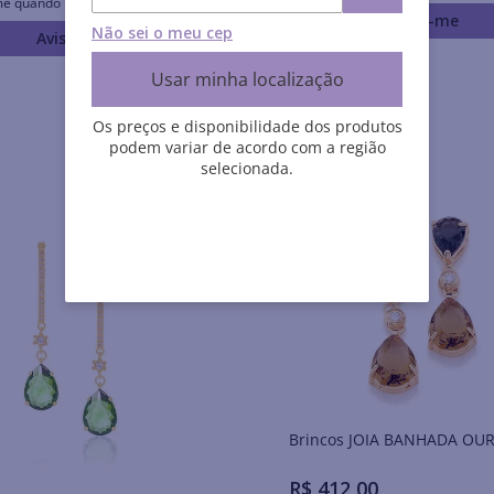
me quando retornar ao estoque
Avise-me
Não sei o meu cep
Avise-me
Usar minha localização
Os preços e disponibilidade dos produtos
podem variar de acordo com a região
selecionada.
Brincos JOIA BANHADA O
R$
412
,
00