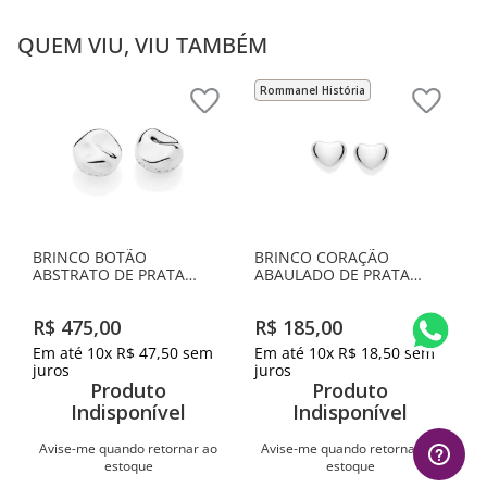
QUEM VIU, VIU TAMBÉM
Rommanel História
BRINCO BOTÃO
BRINCO CORAÇÃO
ABSTRATO DE PRATA
ABAULADO DE PRATA
MACIÇA 925
MACIÇA 925
R$
475
,
00
R$
185
,
00
Em até
10
x
R$
47
,
50
sem
Em até
10
x
R$
18
,
50
sem
juros
juros
Produto
Produto
Indisponível
Indisponível
Avise-me quando retornar ao
Avise-me quando retornar ao
estoque
estoque