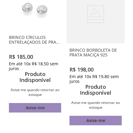
BRINCO CÍRCULOS
ENTRELAÇADOS DE PRATA
MACIÇA 925
BRINCO BORBOLETA DE
PRATA MACIÇA 925
R$
185
,
00
Em até
10
x
R$
18
,
50
sem
juros
R$
198
,
00
Produto
Em até
10
x
R$
19
,
80
sem
Indisponível
juros
Produto
Avise-me quando retornar ao
Indisponível
estoque
Avise-me quando retornar ao
estoque
Avise-me
Avise-me