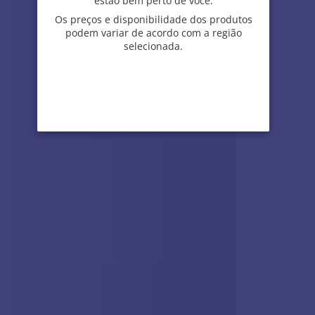
estão bem perto de você.
estão bem perto de você.
Os preços e disponibilidade dos produtos
Os preços e disponibilidade dos produtos
podem variar de acordo com a região
podem variar de acordo com a região
selecionada.
selecionada.