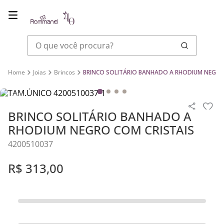
O que você procura?