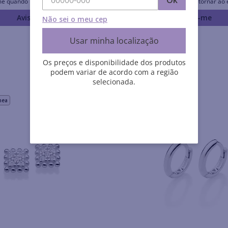
Ok
me quando retornar ao estoque
Avise-me quando retornar ao 
Avise-me
Avise-me
Não sei o meu cep
Usar minha localização
Os preços e disponibilidade dos produtos
podem variar de acordo com a região
selecionada.
nea
Rommanel História