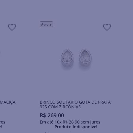
Aurora
 MACIÇA
BRINCO SOLITÁRIO GOTA DE PRATA
925 COM ZIRCÔNIAS
R$
269
,
00
ros
Em até
10
x
R$
26
,
90
sem juros
el
Produto Indisponível