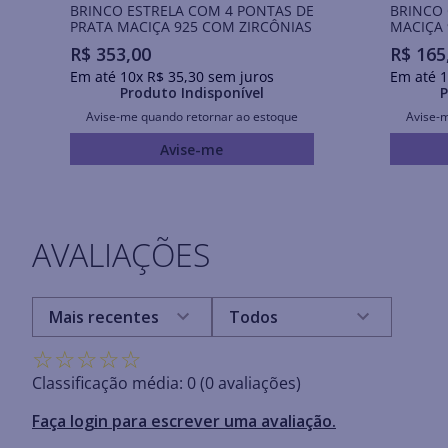
BRINCO ESTRELA COM 4 PONTAS DE
BRINCO
PRATA MACIÇA 925 COM ZIRCÔNIAS
MACIÇA 
R$
353
,
00
R$
165
Em até
10
x
R$
35
,
30
sem juros
Em até
1
Produto Indisponível
P
Avise-me quando retornar ao estoque
Avise-
Avise-me
AVALIAÇÕES
Mais recentes
Todos
☆
☆
☆
☆
☆
Classificação média: 0
(0 avaliações)
Faça login para escrever uma avaliação.