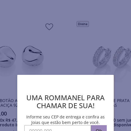
Divina
UMA ROMMANEL PARA
 BOTÃO ABSTRATO DE
BRINCO ARGOLA DE PRATA
CHAMAR DE SUA!
ACIÇA 925
925 COM ZIRCÔNIAS
,
00
R$
195
,
00
Informe seu CEP de entrega e confira as
0
x
R$
47
,
50
sem juros
Em até
10
x
R$
19
,
50
sem ju
Joias que estão bem perto de você.
roduto Indisponível
Produto Indisponív