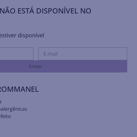
NÃO ESTÁ DISPONÍVEL NO
stiver disponível
Enviar
 ROMMANEL
a
oalergênicas
feito