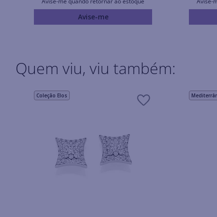
Avise-me quando retornar ao estoque
Avise-
Avise-me
Quem viu, viu também:
Coleção Elos
Mediterrâ