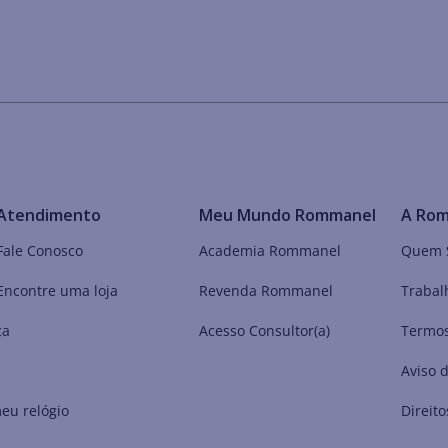
Atendimento
Meu Mundo Rommanel
A Ro
Fale Conosco
Academia Rommanel
Quem 
Encontre uma loja
Revenda Rommanel
Trabal
ça
Acesso Consultor(a)
Termos
Aviso 
eu relógio
Direito