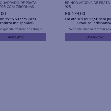
 QUADRADO DE PRATA
BRINCO ARGOLA DE PRATA
925 COM ZIRCÔNIAS
925
,
00
R$
179
,
00
0
x
R$
16
,
50
sem juros
Em até
10
x
R$
17
,
90
sem ju
roduto Indisponível
Produto Indisponív
me quando retornar ao estoque
Avise-me quando retornar ao 
Avise-me
Avise-me