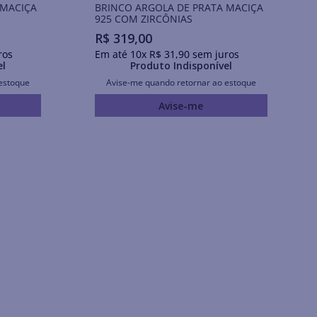
 MACIÇA
BRINCO ARGOLA DE PRATA MACIÇA
925 COM ZIRCÔNIAS
R$
319
,
00
ros
Em até
10
x
R$
31
,
90
sem juros
el
Produto Indisponível
estoque
Avise-me quando retornar ao estoque
Avise-me