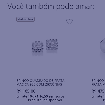
Você também pode amar:
Mediterrânea
BRINCO QUADRADO DE PRATA
BRINCO
MACIÇA 925 COM ZIRCÔNIAS
PRATA M
R$
165
,
00
R$
475
Em até
10
x
R$
16
,
50
sem juros
Em até
1
Produto Indisponível
P