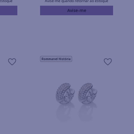
estoque
Avise-me quando retornar ao estoque
Avise-me
Rommanel História