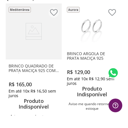
Mediterrânea
Aurora
BRINCO ARGOLA DE
PRATA MACIÇA 925
BRINCO QUADRADO DE
PRATA MACIÇA 925 COM
R$
129
,
00
ZIRCÔNIAS
Em até
10
x
R$
12
,
90
sem
juros
R$
165
,
00
Produto
Em até
10
x
R$
16
,
50
sem
Indisponível
juros
Produto
Avise-me quando retornar ao
Indisponível
estoque
Avise-me quando retornar ao
estoque
Avise-me