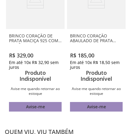
BRINCO CORAÇÃO DE
BRINCO CORAÇÃO
PRATA MACIÇA 925 COM
ABAULADO DE PRATA
ZIRCÔNIAS
MACIÇA 925
R$
329
,
00
R$
185
,
00
Em até
10
x
R$
32
,
90
sem
Em até
10
x
R$
18
,
50
sem
juros
juros
Produto
Produto
Indisponível
Indisponível
Avise-me quando retornar ao
Avise-me quando retornar ao
estoque
estoque
Avise-me
Avise-me
QUEM VIU, VIU TAMBÉM