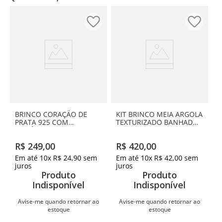
BRINCO CORAÇÃO DE
KIT BRINCO MEIA ARGOLA
PRATA 925 COM
TEXTURIZADO BANHADO
ZIRCÔNIAS
A OURO 18K
R$
249
,
00
R$
420
,
00
Em até
10
x
R$
24
,
90
sem
Em até
10
x
R$
42
,
00
sem
juros
juros
Produto
Produto
Indisponível
Indisponível
Avise-me quando retornar ao
Avise-me quando retornar ao
estoque
estoque