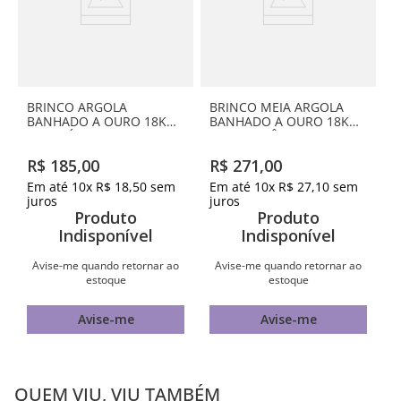
BRINCO ARGOLA
BRINCO MEIA ARGOLA
BANHADO A OURO 18K
BANHADO A OURO 18K
COM PÉROLAS BARROCAS
COM ZIRCÔNIAS
R$
185
,
00
R$
271
,
00
Em até
10
x
R$
18
,
50
sem
Em até
10
x
R$
27
,
10
sem
juros
juros
Produto
Produto
Indisponível
Indisponível
Avise-me quando retornar ao
Avise-me quando retornar ao
estoque
estoque
Avise-me
Avise-me
QUEM VIU, VIU TAMBÉM