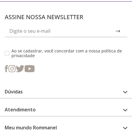
ASSINE NOSSA NEWSLETTER
Ao se cadastrar, você concordar com a nossa
política de
privacidade
Dúvidas
FAQ
Atendimento
Guia de medidas
Cuidado com a peça
Fale Conosco
Como configurar meu relógio
Meu mundo Rommanel
Encontre uma loja