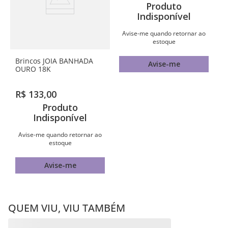
Brincos JOIA BANHADA
Brincos JOIA BANHADA
OURO 18K
OURO 18K
R$
133
,
00
R$
256
,
00
Produto
Produto
Indisponível
Indisponível
Avise-me quando retornar ao
Avise-me quando retornar ao
estoque
estoque
Avise-me
Avise-me
QUEM VIU, VIU TAMBÉM