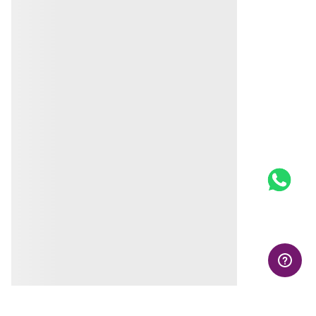
BRINCO BORBOLETA
BRINCO ARGOLA FOLHAS
BANHADO A OURO 18K
BANHADO A OURO 18K
COM APLICAÇÃO DE
RHODIUM
R$
67
,
00
R$
174
,
00
Produto
Em até
10
x
R$
17
,
40
sem
juros
Indisponível
Produto
Indisponível
Avise-me quando retornar ao
estoque
Avise-me quando retornar ao
estoque
Avise-me
Avise-me