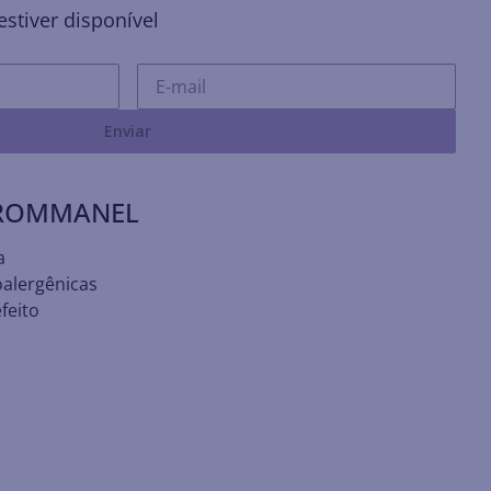
stiver disponível
Enviar
 ROMMANEL
a
oalergênicas
feito