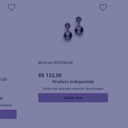
Brincos RHODIUM
R$
132
,
00
IUM
Produto Indisponível
Avise-me quando retornar ao estoque
Avise-me
el
estoque