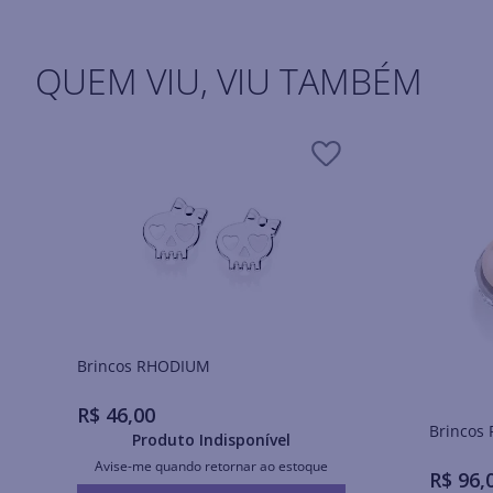
QUEM VIU, VIU TAMBÉM
Brincos RHODIUM
R$
46
,
00
Produto Indisponível
Avise-me quando retornar ao estoque
R$
96
,