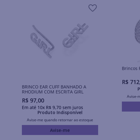
R$
712
BRINCO EAR CUFF BANHADO A
P
RHODIUM COM ESCRITA GIRL
Avise-
R$
97
,
00
Em até
10
x
R$
9
,
70
sem juros
Produto Indisponível
Avise-me quando retornar ao estoque
Avise-me