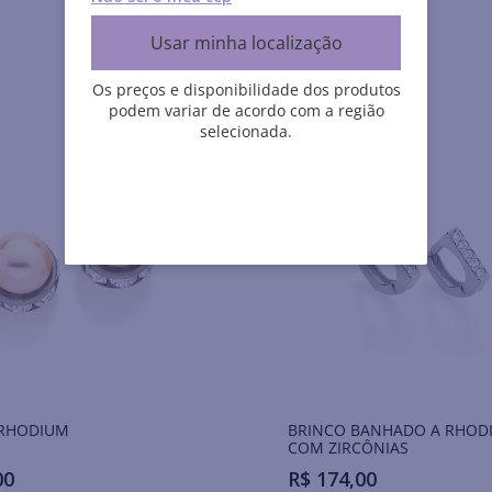
Usar minha localização
Os preços e disponibilidade dos produtos
podem variar de acordo com a região
selecionada.
Brincos RHODIUM
BRINCO BANHADO A RHOD
COM ZIRCÔNIAS
00
R$
174
,
00