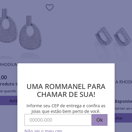
Brincos RHODIUM
,
00
BRINCO BANHADO A RHOD
roduto Indisponível
UMA ROMMANEL PARA
COM ZIRCÔNIAS
me quando retornar ao estoque
CHAMAR DE SUA!
R$
174
,
00
Avise-me
Produto Indisponív
Informe seu CEP de entrega e confira as
Avise-me quando retornar ao 
Joias que estão bem perto de você.
Avise-me
Ok
Não sei o meu cep