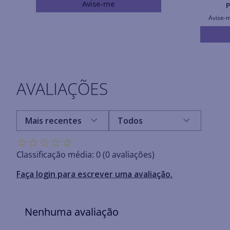
Avise-me
P
Avise-
AVALIAÇÕES
Mais recentes
Todos
☆
☆
☆
☆
☆
Classificação média: 0
(0 avaliações)
Faça login para escrever uma avaliação.
Nenhuma avaliação