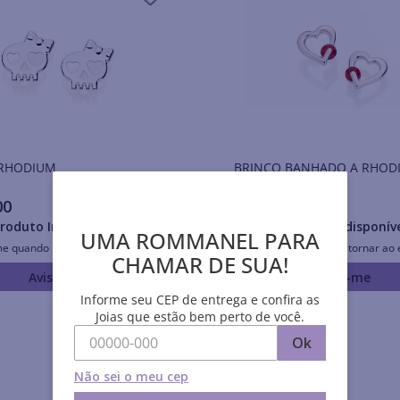
Brincos RHODIUM
BRINCO BANHADO A RHOD
COM CRISTAIS
00
R$
84
,
00
roduto Indisponível
Produto Indisponív
UMA ROMMANEL PARA
me quando retornar ao estoque
Avise-me quando retornar ao 
CHAMAR DE SUA!
Avise-me
Avise-me
Informe seu CEP de entrega e confira as
Joias que estão bem perto de você.
Ok
Não sei o meu cep