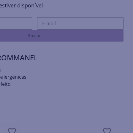
stiver disponível
Enviar
 ROMMANEL
a
oalergênicas
feito