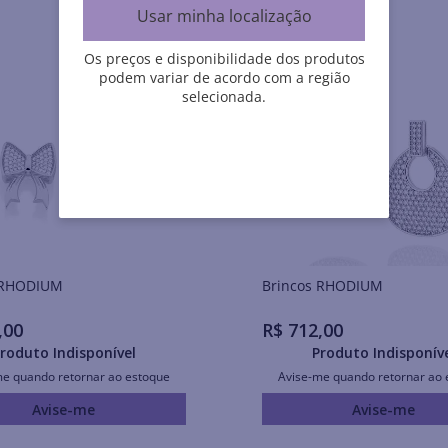
Usar minha localização
Os preços e disponibilidade dos produtos
podem variar de acordo com a região
selecionada.
Brincos RHODIUM
Brincos RHODIUM
,
00
R$
712
,
00
roduto Indisponível
Produto Indisponív
me quando retornar ao estoque
Avise-me quando retornar ao 
Avise-me
Avise-me