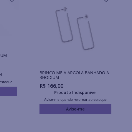
IUM
BRINCO MEIA ARGOLA BANHADO A
el
RHODIUM
estoque
R$
166
,
00
Produto Indisponível
Avise-me quando retornar ao estoque
Avise-me