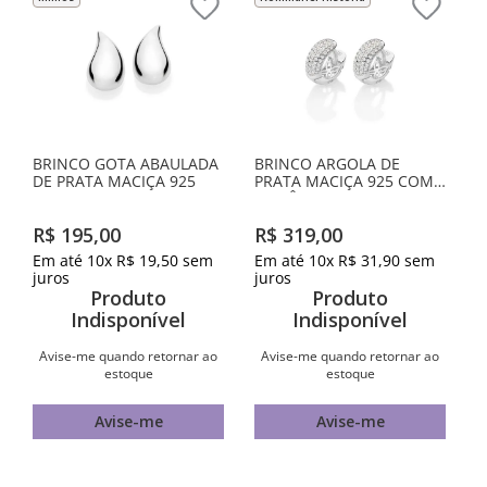
BRINCO GOTA ABAULADA
BRINCO ARGOLA DE
DE PRATA MACIÇA 925
PRATA MACIÇA 925 COM
ZIRCÔNIAS
R$
195
,
00
R$
319
,
00
Em até
10
x
R$
19
,
50
sem
Em até
10
x
R$
31
,
90
sem
juros
juros
Produto
Produto
Indisponível
Indisponível
Avise-me quando retornar ao
Avise-me quando retornar ao
estoque
estoque
Avise-me
Avise-me