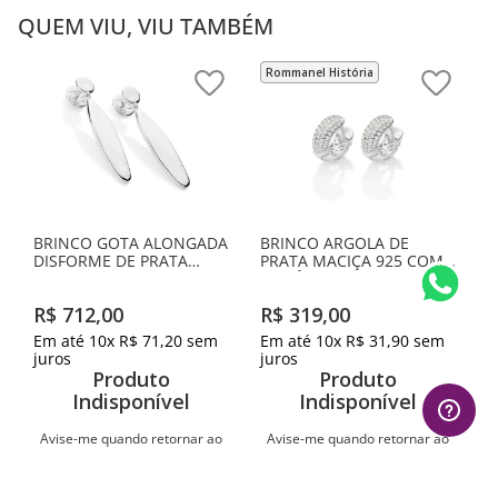
QUEM VIU, VIU TAMBÉM
Rommanel História
BRINCO GOTA ALONGADA
BRINCO ARGOLA DE
DISFORME DE PRATA
PRATA MACIÇA 925 COM
MACIÇA 925
ZIRCÔNIAS
R$
712
,
00
R$
319
,
00
Em até
10
x
R$
71
,
20
sem
Em até
10
x
R$
31
,
90
sem
juros
juros
Produto
Produto
Indisponível
Indisponível
Avise-me quando retornar ao
Avise-me quando retornar ao
estoque
estoque