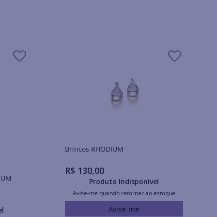
Brincos RHODIUM
R$
130
,
00
IUM
Produto Indisponível
Avise-me quando retornar ao estoque
Avise-me
el