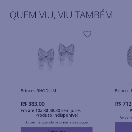
QUEM VIU, VIU TAMBÉM
Brincos RHODIUM
R$
383
,
00
R$
712
Em até
10
x
R$
38
,
30
sem juros
P
Produto Indisponível
Avise-
Avise-me quando retornar ao estoque
Avise-me