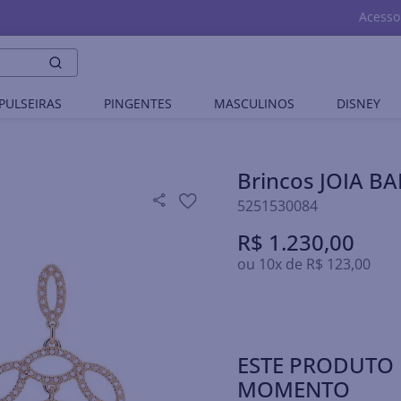
Acesso
PULSEIRAS
PINGENTES
MASCULINOS
DISNEY
Brincos JOIA 
5251530084
R$
1
.
230
,
00
ou
10
x de
R$
123
,
00
ESTE PRODUTO 
MOMENTO