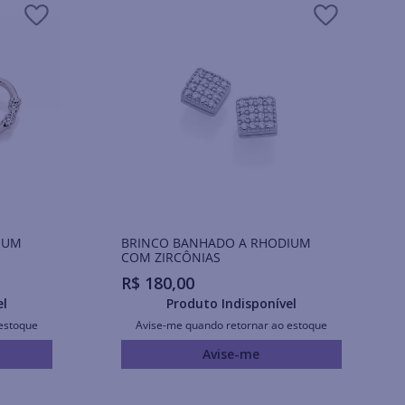
IUM
BRINCO BANHADO A RHODIUM
COM ZIRCÔNIAS
R$
180
,
00
el
Produto Indisponível
estoque
Avise-me quando retornar ao estoque
Avise-me