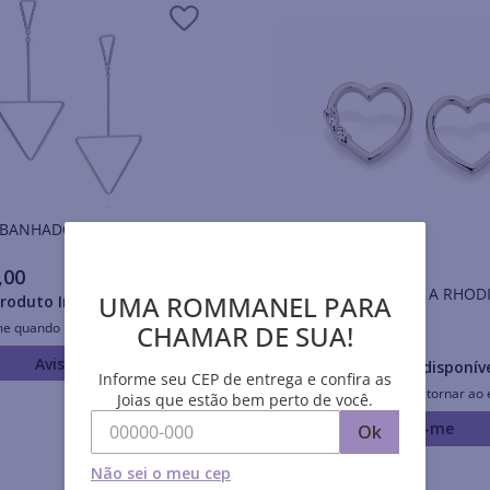
 BANHADO A RHODIUM
,
00
BRINCO BANHADO A RHOD
UMA ROMMANEL PARA
roduto Indisponível
COM ZIRCÔNIAS
CHAMAR DE SUA!
me quando retornar ao estoque
R$
94
,
00
Avise-me
Produto Indisponív
Informe seu CEP de entrega e confira as
Avise-me quando retornar ao 
Joias que estão bem perto de você.
Avise-me
Ok
Não sei o meu cep