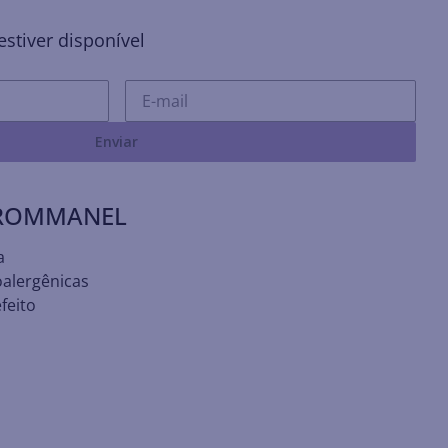
stiver disponível
Enviar
 ROMMANEL
a
oalergênicas
feito