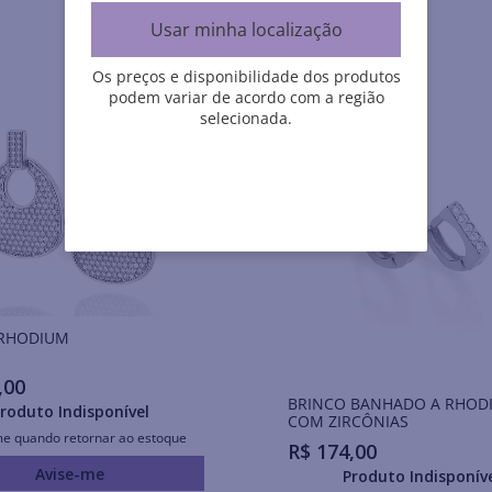
Usar minha localização
Os preços e disponibilidade dos produtos
podem variar de acordo com a região
selecionada.
Brincos RHODIUM
,
00
BRINCO BANHADO A RHOD
roduto Indisponível
COM ZIRCÔNIAS
me quando retornar ao estoque
R$
174
,
00
Avise-me
Produto Indisponív