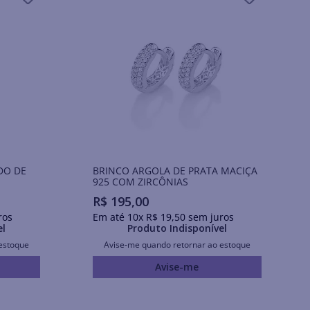
DO DE
BRINCO ARGOLA DE PRATA MACIÇA
925 COM ZIRCÔNIAS
R$
195
,
00
ros
Em até
10
x
R$
19
,
50
sem juros
el
Produto Indisponível
estoque
Avise-me quando retornar ao estoque
Avise-me