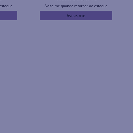
estoque
Avise-me quando retornar ao estoque
Avise-me