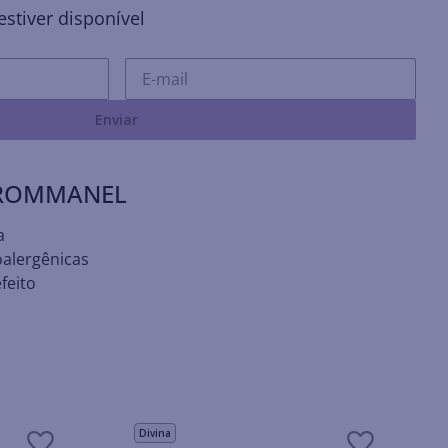
stiver disponível
Enviar
 ROMMANEL
a
oalergênicas
feito
Divina