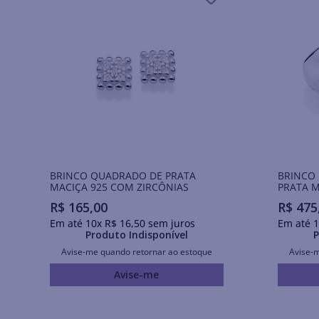
BRINCO QUADRADO DE PRATA
BRINCO
MACIÇA 925 COM ZIRCÔNIAS
PRATA M
R$
165
,
00
R$
475
Em até
10
x
R$
16
,
50
sem juros
Em até
1
Produto Indisponível
P
Avise-me quando retornar ao estoque
Avise-
Avise-me