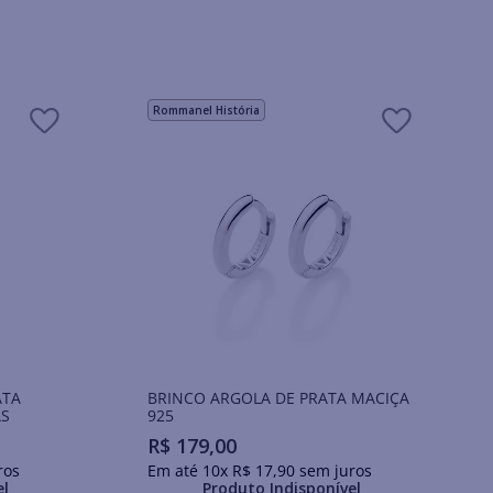
Rommanel História
ATA
BRINCO ARGOLA DE PRATA MACIÇA
AS
925
R$
179
,
00
ros
Em até
10
x
R$
17
,
90
sem juros
el
Produto Indisponível