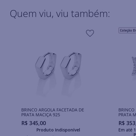
Quem viu, viu também:
Coleção E
BRINCO ARGOLA FACETADA DE
BRINCO 
PRATA MACIÇA 925
PRATA M
R$
345
,
00
R$
353
Produto Indisponível
Em até
1
P