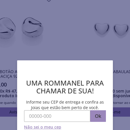
 BOTÃO ABSTRATO DE
BRINCO CORAÇÃO ABAULA
ACIÇA 925
PRATA MACIÇA 925
UMA ROMMANEL PARA
,
00
R$
185
,
00
CHAMAR DE SUA!
0
x
R$
47
,
50
sem juros
Em até
10
x
R$
18
,
50
sem ju
roduto Indisponível
Produto Indisponív
Informe seu CEP de entrega e confira as
me quando retornar ao estoque
Avise-me quando retornar ao 
Joias que estão bem perto de você.
Avise-me
Avise-me
Ok
Não sei o meu cep