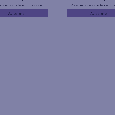
me quando retornar ao estoque
Avise-me quando retornar ao 
Avise-me
Avise-me