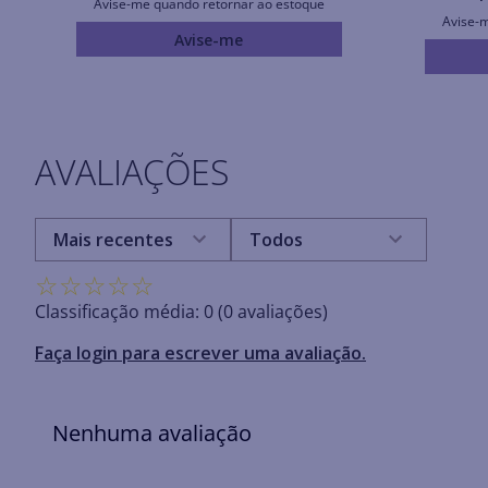
Avise-me quando retornar ao estoque
Avise-
Avise-me
AVALIAÇÕES
Mais recentes
Todos
☆
☆
☆
☆
☆
Classificação média: 0
(0 avaliações)
Faça login para escrever uma avaliação.
Nenhuma avaliação