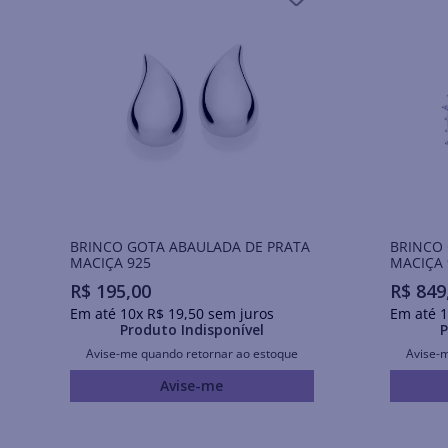
BRINCO GOTA ABAULADA DE PRATA
BRINCO
MACIÇA 925
MACIÇA 
R$
195
,
00
R$
849
Em até
10
x
R$
19
,
50
sem juros
Em até
1
Produto Indisponível
P
Avise-me quando retornar ao estoque
Avise-
Avise-me