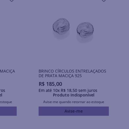
 MACIÇA
BRINCO CÍRCULOS ENTRELAÇADOS
DE PRATA MACIÇA 925
R$
185
,
00
ros
Em até
10
x
R$
18
,
50
sem juros
el
Produto Indisponível
estoque
Avise-me quando retornar ao estoque
Avise-me