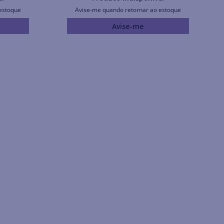
estoque
Avise-me quando retornar ao estoque
Avise-me