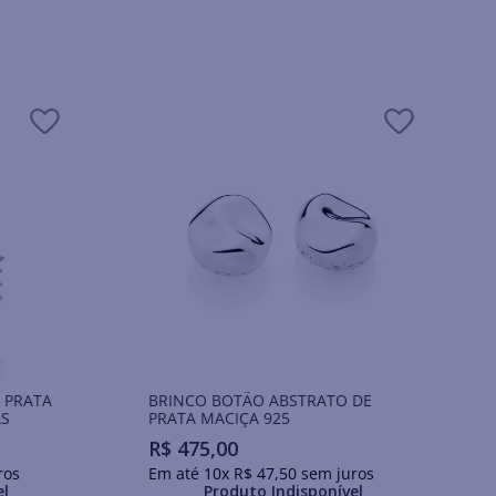
 PRATA
BRINCO BOTÃO ABSTRATO DE
AS
PRATA MACIÇA 925
R$
475
,
00
ros
Em até
10
x
R$
47
,
50
sem juros
el
Produto Indisponível