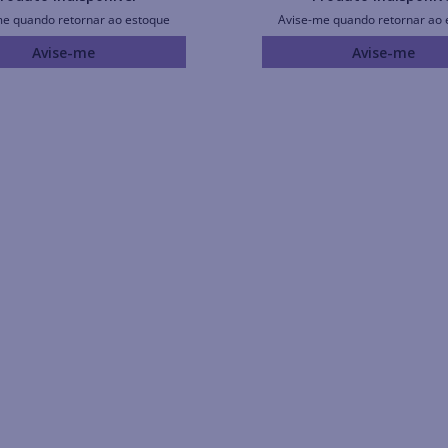
me quando retornar ao estoque
Avise-me quando retornar ao 
Avise-me
Avise-me