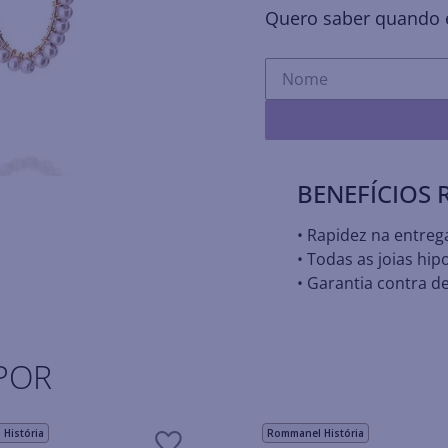
Quero saber quando e
BENEFÍCIOS
• Rapidez na entreg
• Todas as joias hip
• Garantia contra de
POR
História
Rommanel História