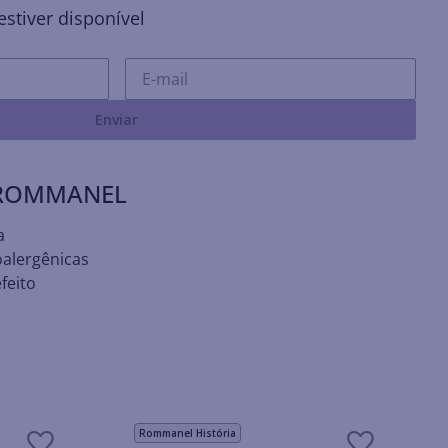
stiver disponível
Enviar
 ROMMANEL
a
oalergênicas
feito
Rommanel História