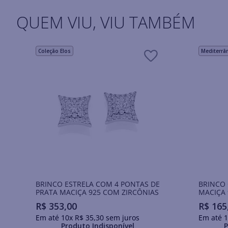
QUEM VIU, VIU TAMBÉM
Coleção Elos
Mediterrâ
BRINCO ESTRELA COM 4 PONTAS DE
BRINCO
PRATA MACIÇA 925 COM ZIRCÔNIAS
MACIÇA 
R$
353
,
00
R$
165
Em até
10
x
R$
35
,
30
sem juros
Em até
1
Produto Indisponível
P