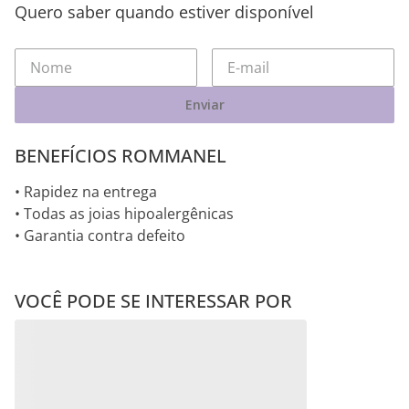
Quero saber quando estiver disponível
Enviar
BENEFÍCIOS ROMMANEL
• Rapidez na entrega
• Todas as joias hipoalergênicas
• Garantia contra defeito
VOCÊ PODE SE INTERESSAR POR
BRINCO ARGOLA
BRINCO BOTÃO
FACETADA DE PRATA
ABSTRATO DE PRATA
MACIÇA 925
MACIÇA 925
R$
345
,
00
R$
475
,
00