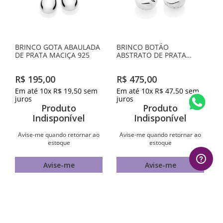
BRINCO GOTA ABAULADA
BRINCO BOTÃO
DE PRATA MACIÇA 925
ABSTRATO DE PRATA
MACIÇA 925
R$
195
,
00
R$
475
,
00
Em até
10
x
R$
19
,
50
sem
Em até
10
x
R$
47
,
50
sem
juros
juros
Produto
Produto
Indisponível
Indisponível
Avise-me quando retornar ao
Avise-me quando retornar ao
estoque
estoque
Avise-me
Avise-me
AVALIAÇÕES
1
º
aliança