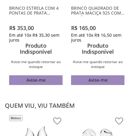
BRINCO ESTRELA COM 4
BRINCO QUADRADO DE
PONTAS DE PRATA
PRATA MACIÇA 925 COM
MACIÇA 925 COM
ZIRCÔNIAS
ZIRCÔNIAS
R$
353
,
00
R$
165
,
00
Em até
10
x
R$
35
,
30
sem
Em até
10
x
R$
16
,
50
sem
juros
juros
Produto
Produto
Indisponível
Indisponível
Avise-me quando retornar ao
Avise-me quando retornar ao
estoque
estoque
Avise-me
Avise-me
QUEM VIU, VIU TAMBÉM
Mimos