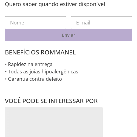
Quero saber quando estiver disponível
Enviar
BENEFÍCIOS ROMMANEL
• Rapidez na entrega
• Todas as joias hipoalergênicas
• Garantia contra defeito
VOCÊ PODE SE INTERESSAR POR
BRINCO CORAÇÃO
BRINCO ARGOLA DE
Rommanel História
Divina
ABAULADO DE PRATA
PRATA MACIÇA 925 COM
MACIÇA 925
ZIRCÔNIAS
R$
185
,
00
R$
195
,
00