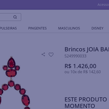
Acesso
PULSEIRAS
PINGENTES
MASCULINOS
DISNEY
Brincos JOIA 
5249990033
R$
1
.
426
,
00
ou
10
x de
R$
142
,
60
ESTE PRODUTO 
MOMENTO