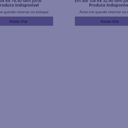
0
x
R$
16
,
50
sem juros
Em até
10
x
R$
32
,
90
sem ju
roduto Indisponível
Produto Indisponív
me quando retornar ao estoque
Avise-me quando retornar ao 
Avise-me
Avise-me