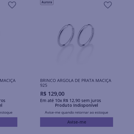
Aurora
 MACIÇA
BRINCO ARGOLA DE PRATA MACIÇA
925
R$
129
,
00
ros
Em até
10
x
R$
12
,
90
sem juros
el
Produto Indisponível
estoque
Avise-me quando retornar ao estoque
Avise-me