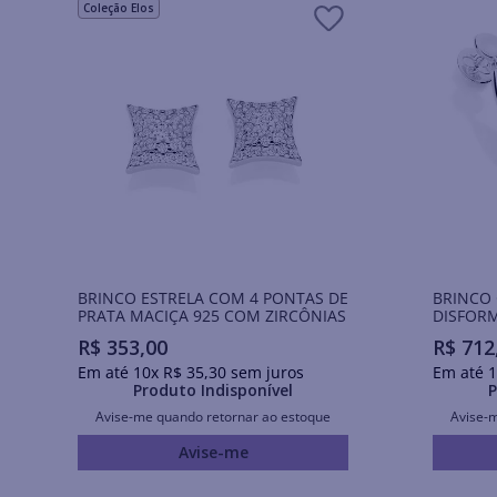
Coleção Elos
BRINCO ESTRELA COM 4 PONTAS DE
BRINCO
PRATA MACIÇA 925 COM ZIRCÔNIAS
DISFORM
R$
353
,
00
R$
712
Em até
10
x
R$
35
,
30
sem juros
Em até
1
Produto Indisponível
P
Avise-me quando retornar ao estoque
Avise-
Avise-me