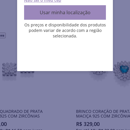
Não sei o meu cep
Usar minha localização
Os preços e disponibilidade dos produtos
podem variar de acordo com a região
selecionada.
nea
Rommanel História
 QUADRADO DE PRATA
BRINCO CORAÇÃO DE PRAT
925 COM ZIRCÔNIAS
MACIÇA 925 COM ZIRCÔNI
,
00
R$
329
,
00