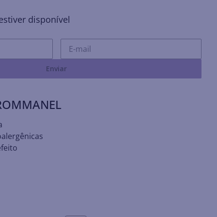
stiver disponível
Enviar
 ROMMANEL
a
oalergênicas
feito