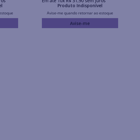
ros
Em até
10
x
R$
31
,
90
sem juros
el
Produto Indisponível
estoque
Avise-me quando retornar ao estoque
Avise-me