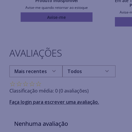
Produto Indisponível
Em até
1
P
Avise-me quando retornar ao estoque
Avise-
Avise-me
AVALIAÇÕES
Mais recentes
Todos
☆
☆
☆
☆
☆
Classificação média: 0
(0 avaliações)
Faça login para escrever uma avaliação.
Nenhuma avaliação