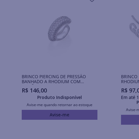
BRINCO PIERCING DE PRESSÃO
BRINCO 
BANHADO A RHODIUM COM
RHODIUM
ZIRCÔNIAS
R$
146
,
00
R$
97
,
Produto Indisponível
Em até
1
P
Avise-me quando retornar ao estoque
Avise-
Avise-me