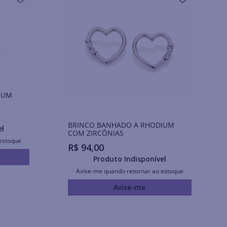
IUM
BRINCO BANHADO A RHODIUM
el
COM ZIRCÔNIAS
estoque
R$
94
,
00
Produto Indisponível
Avise-me quando retornar ao estoque
Avise-me