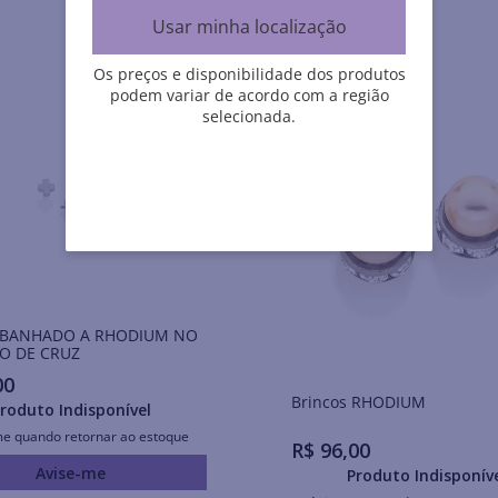
Usar minha localização
Os preços e disponibilidade dos produtos
podem variar de acordo com a região
selecionada.
 BANHADO A RHODIUM NO
O DE CRUZ
00
Brincos RHODIUM
roduto Indisponível
me quando retornar ao estoque
R$
96
,
00
Avise-me
Produto Indisponív