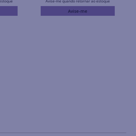
estoque
Avise-me quando retornar ao estoque
Avise-me