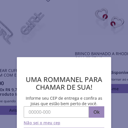
BRINCO BANHADO A RHOD
COM CRISTAIS
R$
84
,
00
EAR CUFF BANHADO A
Produto Indisponív
 COM ESCRITA GIRL
UMA ROMMANEL PARA
Avise-me quando retornar ao 
00
CHAMAR DE SUA!
Avise-me
0
x
R$
9
,
70
sem juros
roduto Indisponível
Informe seu CEP de entrega e confira as
me quando retornar ao estoque
Joias que estão bem perto de você.
Avise-me
Ok
Não sei o meu cep