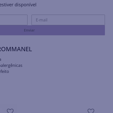
stiver disponível
Enviar
 ROMMANEL
a
oalergênicas
feito