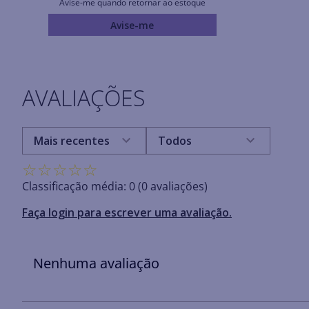
Avise-me quando retornar ao estoque
Avise-me
AVALIAÇÕES
Mais recentes
Todos
☆
☆
☆
☆
☆
Classificação média: 0
(0 avaliações)
Faça login para escrever uma avaliação.
Nenhuma avaliação