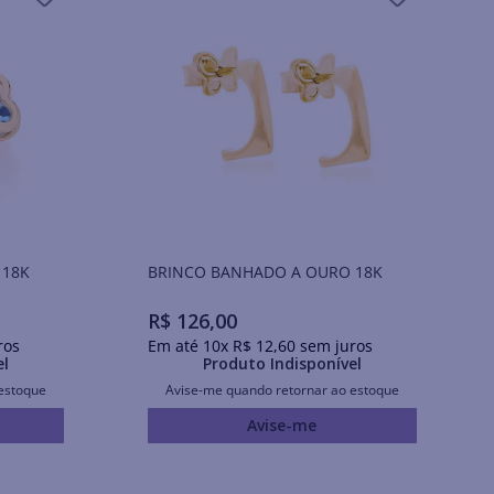
 18K
BRINCO BANHADO A OURO 18K
R$
126
,
00
ros
Em até
10
x
R$
12
,
60
sem juros
el
Produto Indisponível
estoque
Avise-me quando retornar ao estoque
Avise-me