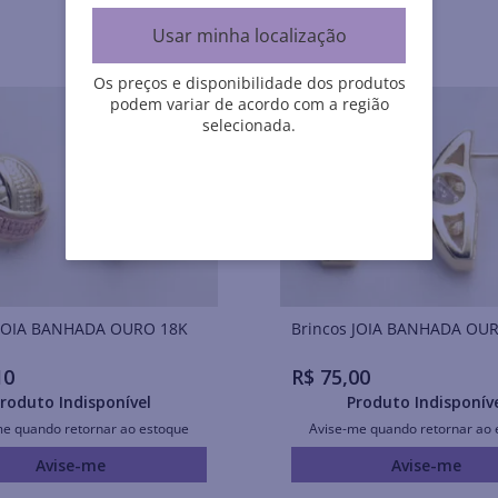
Usar minha localização
Os preços e disponibilidade dos produtos
podem variar de acordo com a região
selecionada.
Brincos JOIA BANHADA OURO 18K
Brincos JOIA BANHADA O
10
R$
75
,
00
roduto Indisponível
Produto Indisponív
me quando retornar ao estoque
Avise-me quando retornar ao 
Avise-me
Avise-me