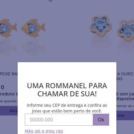
 PEIXE BANHADO A OURO
BRINCO BANHADO A OURO
FLOR COM ZIRCÔNIAS
UMA ROMMANEL PARA
10
R$
129
,
00
CHAMAR DE SUA!
roduto Indisponível
Em até
10
x
R$
12
,
90
sem ju
Produto Indisponív
me quando retornar ao estoque
Informe seu CEP de entrega e confira as
Avise-me quando retornar ao 
Avise-me
Joias que estão bem perto de você.
Avise-me
Ok
Não sei o meu cep