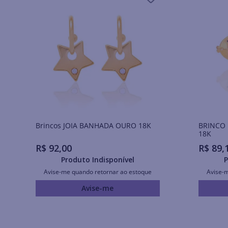
Brincos JOIA BANHADA OURO 18K
BRINCO
18K
R$
92
,
00
R$
89
,
Produto Indisponível
P
Avise-me quando retornar ao estoque
Avise-
Avise-me