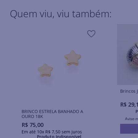
Quem viu, viu também:
R$
29
,
BRINCO ESTRELA BANHADO A
P
OURO 18K
Avise-
R$
75
,
00
Em até
10
x
R$
7
,
50
sem juros
Produto Indisponível