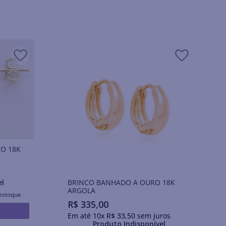
URO 18K
BRINCO BANHADO A OURO 18K
el
ARGOLA
estoque
R$
335
,
00
Em até
10
x
R$
33
,
50
sem juros
Produto Indisponível