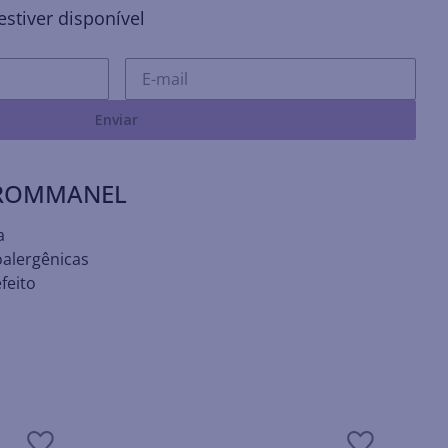
stiver disponível
Enviar
 ROMMANEL
a
oalergênicas
feito