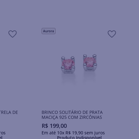
Aurora
TRELA DE
BRINCO SOLITÁRIO DE PRATA
MACIÇA 925 COM ZIRCÔNIAS
R$
199
,
00
ros
Em até
10
x
R$
19
,
90
sem juros
el
Produto Indisponível