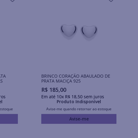
ATA
BRINCO CORAÇÃO ABAULADO DE
AS
PRATA MACIÇA 925
R$
185
,
00
ros
Em até
10
x
R$
18
,
50
sem juros
el
Produto Indisponível
estoque
Avise-me quando retornar ao estoque
Avise-me