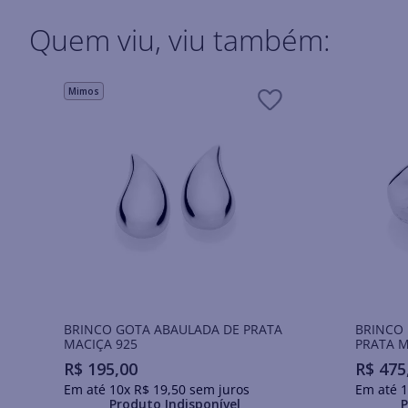
Quem viu, viu também:
Mimos
BRINCO GOTA ABAULADA DE PRATA
BRINCO
MACIÇA 925
PRATA M
R$
195
,
00
R$
475
Em até
10
x
R$
19
,
50
sem juros
Em até
1
Produto Indisponível
P