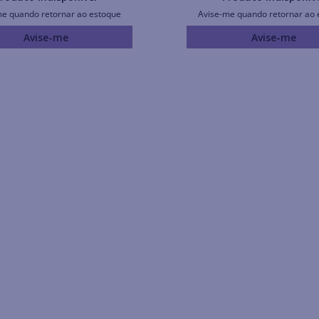
me quando retornar ao estoque
Avise-me quando retornar ao 
Avise-me
Avise-me