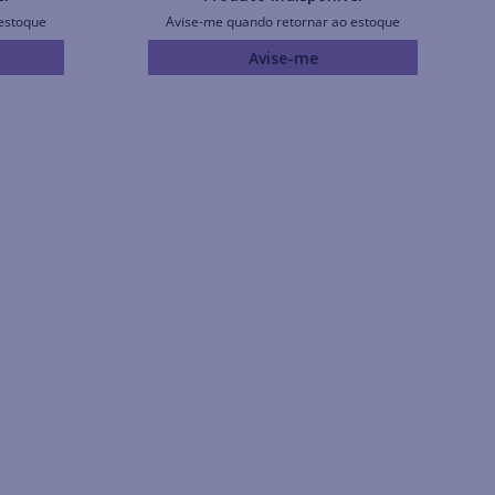
estoque
Avise-me quando retornar ao estoque
Avise-me