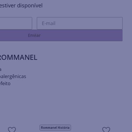
stiver disponível
Enviar
 ROMMANEL
a
oalergênicas
feito
Rommanel História