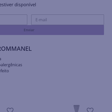
stiver disponível
Enviar
 ROMMANEL
a
oalergênicas
feito