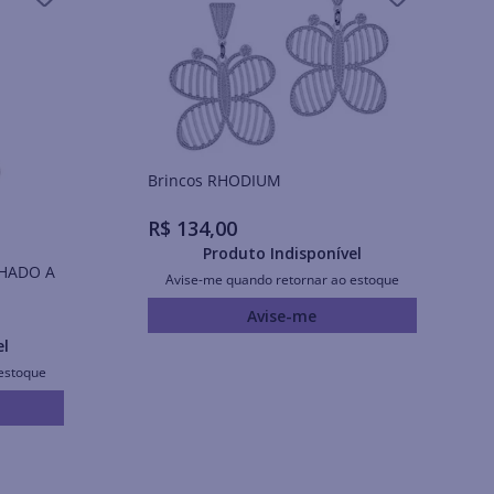
Brincos RHODIUM
R$
134
,
00
Produto Indisponível
Avise-me quando retornar ao estoque
Avise-me
el
estoque