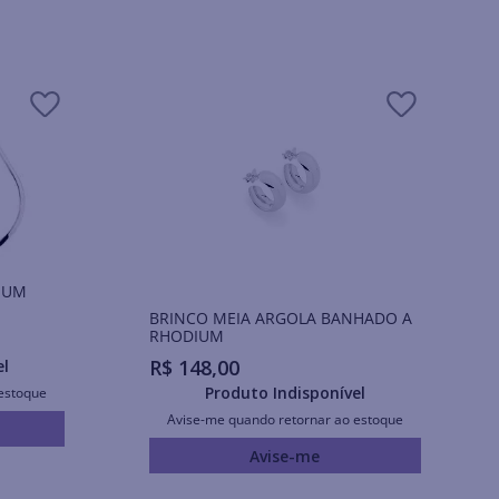
IUM
BRINCO MEIA ARGOLA BANHADO A
RHODIUM
R$
148
,
00
el
Produto Indisponível
estoque
Avise-me quando retornar ao estoque
Avise-me