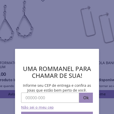
 FORMATO GOTA BANHADO
BRINCO MEIA ARGOLA BANHADO A
UMA ROMMANEL PARA
IUM
RHODIUM
,
00
R$
166
,
00
CHAMAR DE SUA!
roduto Indisponível
Produto Indisponív
Informe seu CEP de entrega e confira as
me quando retornar ao estoque
Avise-me quando retornar ao 
Joias que estão bem perto de você.
Avise-me
Avise-me
Ok
Não sei o meu cep