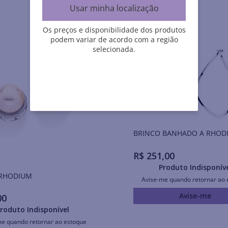
Usar minha localização
Os preços e disponibilidade dos produtos
podem variar de acordo com a região
selecionada.
BRINCO BANHADO A RHOD
R$
251
,
00
Produto Indisponív
Brincos RHODIUM
Avise-me quando retornar ao 
Avise-me
00
roduto Indisponível
me quando retornar ao estoque