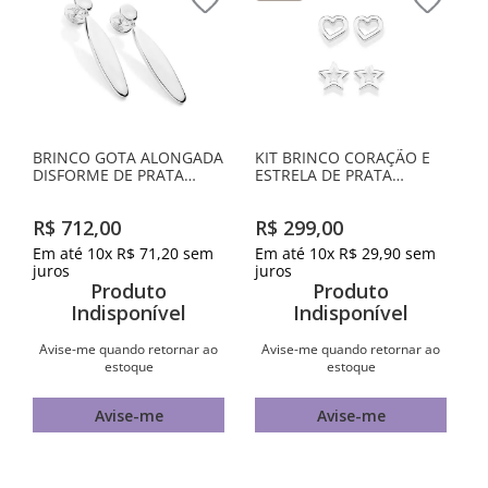
BRINCO GOTA ALONGADA
KIT BRINCO CORAÇÃO E
DISFORME DE PRATA
ESTRELA DE PRATA
MACIÇA 925
MACIÇA 925
R$
712
,
00
R$
299
,
00
Em até
10
x
R$
71
,
20
sem
Em até
10
x
R$
29
,
90
sem
juros
juros
Produto
Produto
Indisponível
Indisponível
Avise-me quando retornar ao
Avise-me quando retornar ao
estoque
estoque
Avise-me
Avise-me