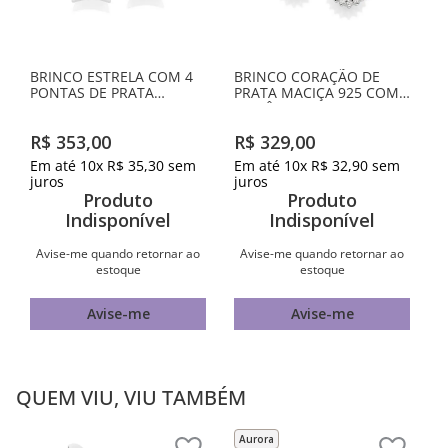
BRINCO ESTRELA COM 4
BRINCO CORAÇÃO DE
PONTAS DE PRATA
PRATA MACIÇA 925 COM
MACIÇA 925 COM
ZIRCÔNIAS
ZIRCÔNIAS
R$
353
,
00
R$
329
,
00
Em até
10
x
R$
35
,
30
sem
Em até
10
x
R$
32
,
90
sem
juros
juros
Produto
Produto
Indisponível
Indisponível
Avise-me quando retornar ao
Avise-me quando retornar ao
estoque
estoque
Avise-me
Avise-me
QUEM VIU, VIU TAMBÉM
Aurora