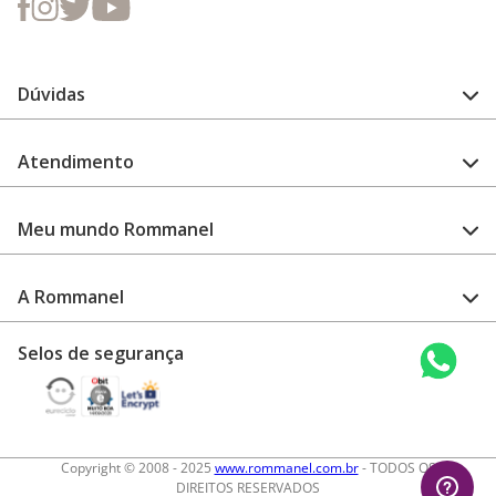
Dúvidas
FAQ
Atendimento
Guia de medidas
Cuidado com a peça
Fale Conosco
Como configurar meu relógio
Meu mundo Rommanel
Encontre uma loja
Garantia
Academia Rommanel
A Rommanel
Revenda Rommanel
Quem somos
Selos de segurança
Trabalhe conosco
Termos de uso
Aviso de privacidade
Diretos autorais
Copyright © 2008 - 2025
www.rommanel.com.br
- TODOS OS
DIREITOS RESERVADOS