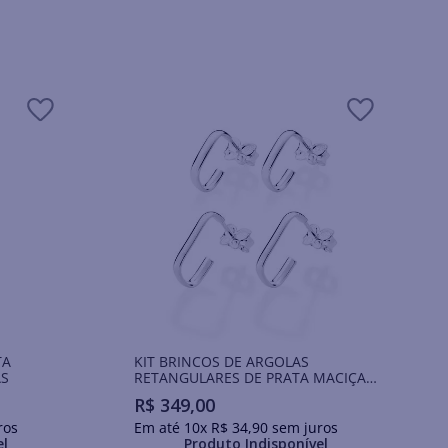
TA
KIT BRINCOS DE ARGOLAS
AS
RETANGULARES DE PRATA MACIÇA
925
R$
349
,
00
ros
Em até
10
x
R$
34
,
90
sem juros
el
Produto Indisponível