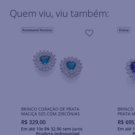
Quem viu, viu também:
Rommanel História
Divina
BRINCO CORAÇÃO DE PRATA
BRINCO
MACIÇA 925 COM ZIRCÔNIAS
PRATA M
R$
329
,
00
R$
695
Em até
10
x
R$
32
,
90
sem juros
Em até
1
Produto Indisponível
P