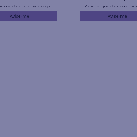
me quando retornar ao estoque
Avise-me quando retornar ao 
Avise-me
Avise-me