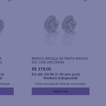
A
BRINCO ARGOLA DE PRATA MACIÇA
AS
925 COM ZIRCÔNIAS
R$
319
,
00
ros
Em até
10
x
R$
31
,
90
sem juros
el
Produto Indisponível
estoque
Avise-me quando retornar ao estoque
Avise-me