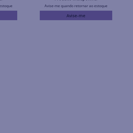
estoque
Avise-me quando retornar ao estoque
Avise-me