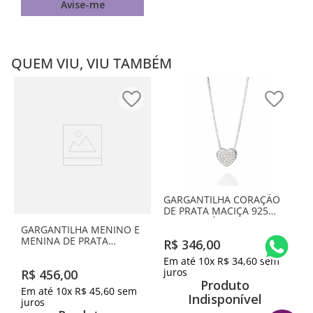
Avise-me
QUEM VIU, VIU TAMBÉM
GARGANTILHA CORAÇÃO
DE PRATA MACIÇA 925
COM ZIRCÔNIAS
GARGANTILHA MENINO E
MENINA DE PRATA
R$
346
,
00
MACIÇA 925 COM
Em até
10
x
R$
34
,
60
sem
ZIRCÔNIAS
juros
R$
456
,
00
Produto
Em até
10
x
R$
45
,
60
sem
Indisponível
juros