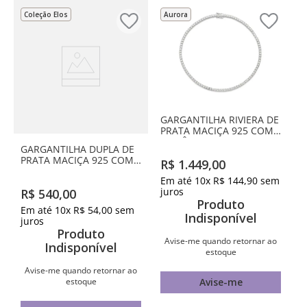
Coleção Elos
Aurora
GARGANTILHA RIVIERA DE
PRATA MACIÇA 925 COM
ZIRCÔNIAS
GARGANTILHA DUPLA DE
PRATA MACIÇA 925 COM
R$
1
.
449
,
00
PONTO DE LUZ E
Em até
10
x
R$
144
,
90
sem
CORAÇÃO VAZADO
juros
R$
540
,
00
BANHADOS A OURO 18K
Produto
COM ZIRCÔNIA
Em até
10
x
R$
54
,
00
sem
Indisponível
juros
Produto
Avise-me quando retornar ao
Indisponível
estoque
Avise-me quando retornar ao
estoque
Avise-me