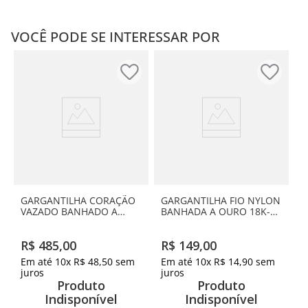
VOCÊ PODE SE INTERESSAR POR
GARGANTILHA CORAÇÃO
GARGANTILHA FIO NYLON
VAZADO BANHADO A
BANHADA A OURO 18K-
OURO 18K
LETRA U
R$
485
,
00
R$
149
,
00
Em até
10
x
R$
48
,
50
sem
Em até
10
x
R$
14
,
90
sem
juros
juros
Produto
Produto
Indisponível
Indisponível