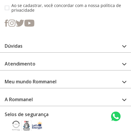
Ao se cadastrar, você concordar com a nossa
política de
privacidade
Dúvidas
FAQ
Atendimento
Guia de medidas
Cuidado com a peça
Fale Conosco
Como configurar meu relógio
Meu mundo Rommanel
Encontre uma loja
Garantia
Academia Rommanel
A Rommanel
Revenda Rommanel
Quem somos
Selos de segurança
Trabalhe conosco
Termos de uso