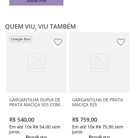
Avise-me
QUEM VIU, VIU TAMBÉM
Coleção Elos
GARGANTILHA DUPLA DE
GARGANTILHA DE PRATA
PRATA MACIÇA 925 COM
MACIÇA 925
PONTO DE LUZ E
CORAÇÃO VAZADO
R$
540
,
00
R$
759
,
00
BANHADOS A OURO 18K
COM ZIRCÔNIA
Em até
10
x
R$
54
,
00
sem
Em até
10
x
R$
75
,
90
sem
juros
juros
Produto
Produto