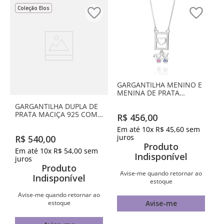
Coleção Elos
GARGANTILHA MENINO E
MENINA DE PRATA
MACIÇA 925 COM
GARGANTILHA DUPLA DE
ZIRCÔNIAS
PRATA MACIÇA 925 COM
R$
456
,
00
PONTO DE LUZ E
Em até
10
x
R$
45
,
60
sem
CORAÇÃO VAZADO
juros
R$
540
,
00
BANHADOS A OURO 18K
Produto
COM ZIRCÔNIA
Em até
10
x
R$
54
,
00
sem
Indisponível
juros
Produto
Avise-me quando retornar ao
Indisponível
estoque
Avise-me quando retornar ao
estoque
Avise-me