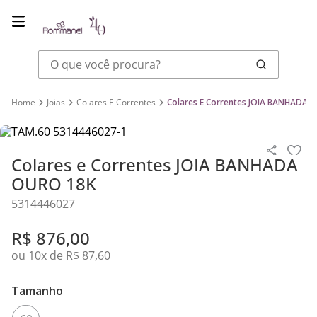
O que você procura?
Joias
Colares E Correntes
Colares E Correntes JOIA BANHADA 
Colares e Correntes JOIA BANHADA
OURO 18K
5314446027
R$
876
,
00
ou
10
x de
R$
87
,
60
Tamanho