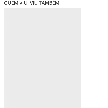
QUEM VIU, VIU TAMBÉM
GARGANTILHA BANHADA
GARGANTILHA GRAVATA
A PLATINA COM
AMOR ETERNO BANHADA
ZIRCÔNIAS
A RHODIUM
R$
943
,
00
R$
251
,
00
Em até
10
x
R$
94
,
30
sem
Produto
juros
Indisponível
Produto
Indisponível
Avise-me quando retornar ao
estoque
Avise-me quando retornar ao
estoque
Avise-me
Avise-me
AVALIAÇÕES
Mais recentes
Todos