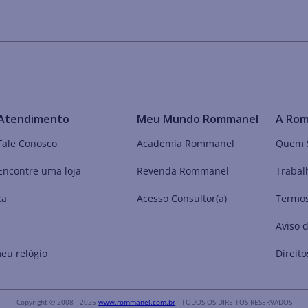
Atendimento
Meu Mundo Rommanel
A Ro
Fale Conosco
Academia Rommanel
Quem 
Encontre uma loja
Revenda Rommanel
Trabal
ça
Acesso Consultor(a)
Termos
Aviso 
eu relógio
Direito
Copyright © 2008 - 2025
www.rommanel.com.br
- TODOS OS DIREITOS RESERVADOS