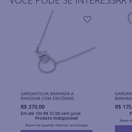
GARGANTILHA BANHADA A
GARGANT
RHODIUM COM ZIRCÔNIAS
BANHAD
R$
370
,
00
R$
175
Em até
10
x
R$
37
,
00
sem juros
P
Produto Indisponível
Avise-
Avise-me quando retornar ao estoque