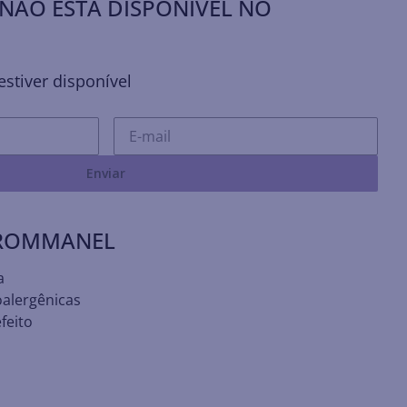
NÃO ESTÁ DISPONÍVEL NO
stiver disponível
Enviar
 ROMMANEL
a
oalergênicas
feito