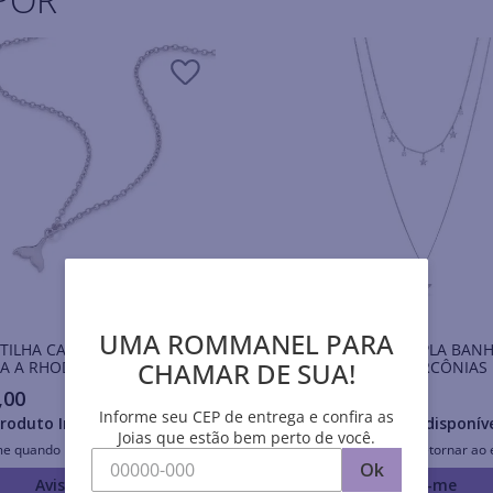
UMA ROMMANEL PARA
ILHA CAUDA DE SEREIA
GARGANTILHA DUPLA BANH
CHAMAR DE SUA!
A A RHODIUM
RHODIUM COM ZIRCÔNIAS
,
00
R$
529
,
00
Informe seu CEP de entrega e confira as
roduto Indisponível
Produto Indisponív
Joias que estão bem perto de você.
me quando retornar ao estoque
Avise-me quando retornar ao 
Ok
Avise-me
Avise-me