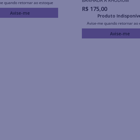
BANHADA A RHODIUM
me quando retornar ao estoque
R$
175
,
00
Avise-me
Produto Indisponív
Avise-me quando retornar ao 
Avise-me