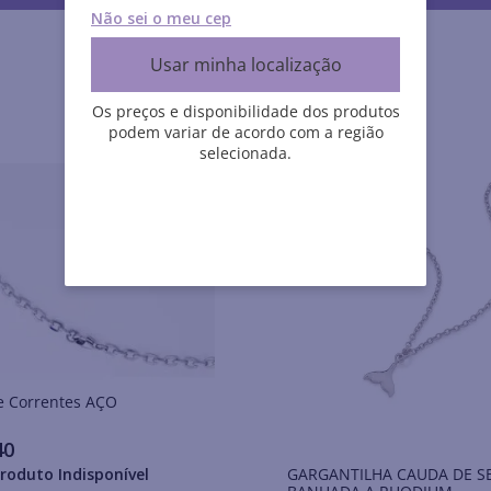
Não sei o meu cep
Usar minha localização
Os preços e disponibilidade dos produtos
podem variar de acordo com a região
selecionada.
Colares e Correntes AÇO
40
GARGANTILHA CAUDA DE S
roduto Indisponível