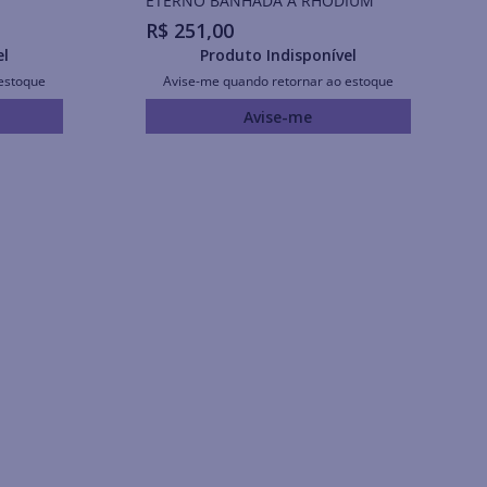
ETERNO BANHADA A RHODIUM
R$
251
,
00
el
Produto Indisponível
estoque
Avise-me quando retornar ao estoque
Avise-me