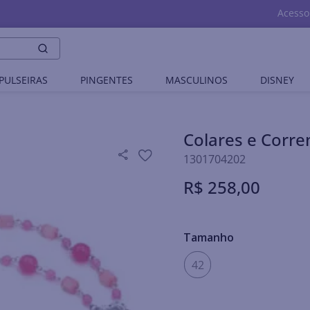
Acesso
PULSEIRAS
PINGENTES
MASCULINOS
DISNEY
Colares e Corr
1301704202
R$
258
,
00
Tamanho
42