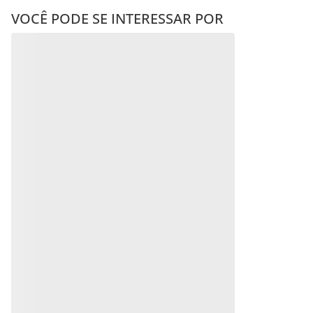
VOCÊ PODE SE INTERESSAR POR
Mimos
GARGANTILHA CORAÇÃO
GARGANTILHA FIO DE
DE PRATA MACIÇA 925
NYLON CORAÇÃO DE
COM ZIRCÔNIAS
PRATA MACIÇA 925 COM
ZIRCÔNIAS
R$
346
,
00
R$
225
,
00
Em até
10
x
R$
34
,
60
sem
Em até
10
x
R$
22
,
50
sem
juros
juros
Produto
Produto
Indisponível
Indisponível
Avise-me quando retornar ao
Avise-me quando retornar ao
estoque
estoque