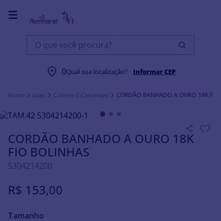
O que você procura?
0
Qual sua localização?
Informar CEP
Joias
Colares E Correntes
CORDÃO BANHADO A OURO 18K FIO
CORDÃO BANHADO A OURO 18K
FIO BOLINHAS
5304214200
R$
153
,
00
Tamanho