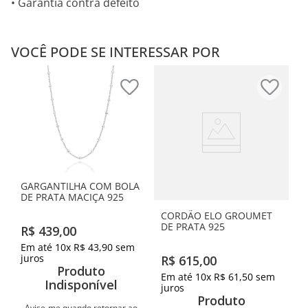
• Garantia contra defeito
VOCÊ PODE SE INTERESSAR POR
GARGANTILHA COM BOLA
DE PRATA MACIÇA 925
CORDÃO ELO GROUMET
DE PRATA 925
R$
439
,
00
Em até
10
x
R$
43
,
90
sem
juros
R$
615
,
00
Produto
Em até
10
x
R$
61
,
50
sem
Indisponível
juros
Produto
Avise-me quando retornar ao