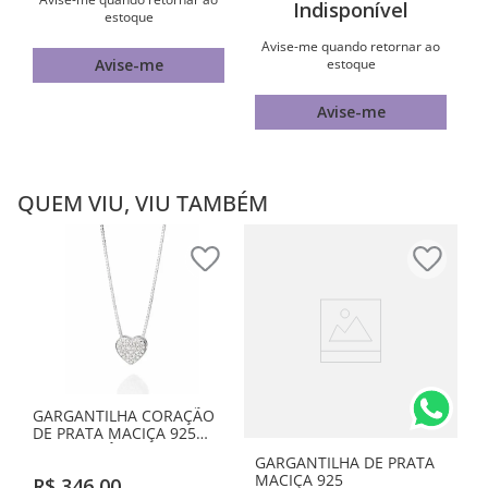
Indisponível
estoque
Avise-me quando retornar ao
estoque
Avise-me
Avise-me
QUEM VIU, VIU TAMBÉM
GARGANTILHA CORAÇÃO
DE PRATA MACIÇA 925
COM ZIRCÔNIAS
GARGANTILHA DE PRATA
MACIÇA 925
R$
346
,
00