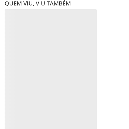
QUEM VIU, VIU TAMBÉM
GARGANTILHA
SINGAPURA DE PRATA 925
R$
180
,
00
Em até
10
x
R$
18
,
00
sem
juros
Produto
Indisponível
ESCAPULÁRIO DE PRATA
MACIÇA 925
Avise-me quando retornar ao
estoque
R$
749
,
00
Avise-me
Em até
10
x
R$
74
,
90
sem
juros
Produto
Indisponível
Avise-me quando retornar ao
estoque
Avise-me