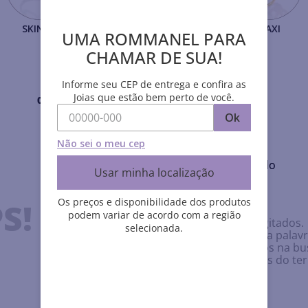
SKINNY
SOLITÁRIOS
MAXI
UMA ROMMANEL PARA
CHAMAR DE SUA!
Informe seu CEP de entrega e confira as
Joias que estão bem perto de você.
0
Produto
Ok
Não sei o meu cep
Nenhum produto encontrado
Usar minha localização
O que eu devo fazer?
Os preços e disponibilidade dos produtos
S!
podem variar de acordo com a região
Verifique os termos digitados.
selecionada.
Tente utilizar uma única palavr
Utilize termos genéricos na bu
Tente utilizar sinônimos do t