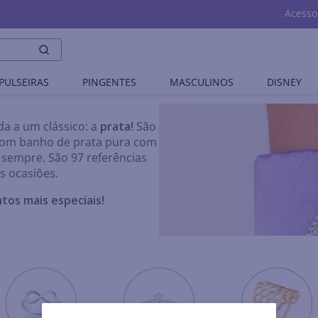
Acesso
PULSEIRAS
PINGENTES
MASCULINOS
DISNEY
a a um clássico: a
prata!
São
com banho de prata pura com
sempre. São 97 referências
s ocasiões.
os mais especiais!