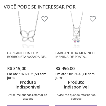
VOCÊ PODE SE INTERESSAR POR
GARGANTILHA COM
GARGANTILHA MENINO E
BORBOLETA VAZADA DE
MENINA DE PRATA
PRATA MACIÇA 925
MACIÇA 925 COM
ZIRCÔNIAS
R$
315
,
00
R$
456
,
00
Em até
10
x
R$
31
,
50
sem
Em até
10
x
R$
45
,
60
sem
juros
juros
Produto
Produto
Indisponível
Indisponível
Avise-me quando retornar ao
Avise-me quando retornar ao
estoque
estoque