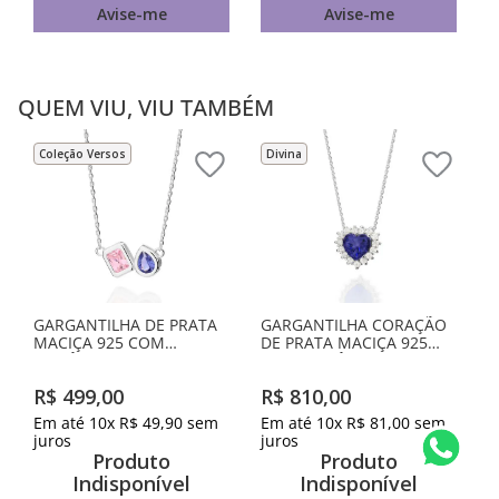
Avise-me
Avise-me
QUEM VIU, VIU TAMBÉM
Coleção Versos
Divina
GARGANTILHA DE PRATA
GARGANTILHA CORAÇÃO
MACIÇA 925 COM
DE PRATA MACIÇA 925
ZIRCÔNIAS
COM ZIRCÔNIAS
R$
499
,
00
R$
810
,
00
Em até
10
x
R$
49
,
90
sem
Em até
10
x
R$
81
,
00
sem
juros
juros
Produto
Produto
Indisponível
Indisponível