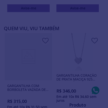
Avise-me
Avise-me
QUEM VIU, VIU TAMBÉM
GARGANTILHA CORAÇÃO
DE PRATA MACIÇA 925
COM ZIRCÔNIAS
GARGANTILHA COM
BORBOLETA VAZADA DE
R$
346
,
00
PRATA MACIÇA 925
Em até
10
x
R$
34
,
60
sem
juros
R$
315
,
00
Produto
Em até
10
x
R$
31
,
50
sem