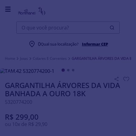
O que você procura?
0
Qual sua localização?
Informar CEP
Joias
Colares E Correntes
GARGANTILHA ÁRVORES DA VIDA BA
GARGANTILHA ÁRVORES DA VIDA
BANHADA A OURO 18K
5320774200
R$
299
,
00
ou
10
x de
R$
29
,
90